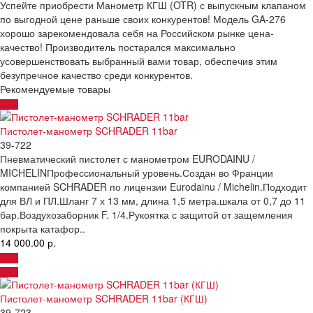
Успейте приобрести Манометр КГШ (OTR) с выпускным клапаном
по выгодной цене раньше своих конкурентов! Модель GA-276
хорошо зарекомендовала себя на Российском рынке цена-
качество! Производитель постарался максимально
усовершенствовать выбранный вами товар, обеспечив этим
безупречное качество среди конкурентов.
Рекомендуемые товары
Пистолет-манометр SCHRADER 11bar
39-722
Пневматический пистолет с манометром EURODAINU /
MICHELINПрофессиональный уровень.Создан во Франции
компанией SCHRADER по лицензии Eurodainu / Michelin.Подходит
для ВЛ и ПЛ.Шланг 7 х 13 мм, длина 1,5 метра.шкала от 0,7 до 11
бар.Воздухозаборник F. 1/4.Рукоятка с защитой от защемления
покрыта катафор..
14 000.00 р.
Пистолет-манометр SCHRADER 11bar (КГШ)
39-723