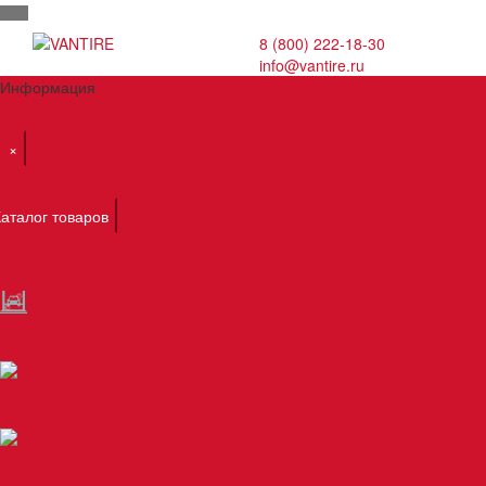
8 (800) 222-18-30
info@vantire.ru
Информация
×
Каталог товаров
Ремонт блоков BDC
Подъемное
Гаражное
Шиномонтажное