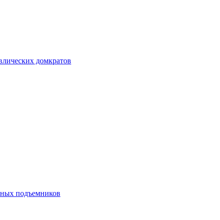
авлических домкратов
ечных подъемников