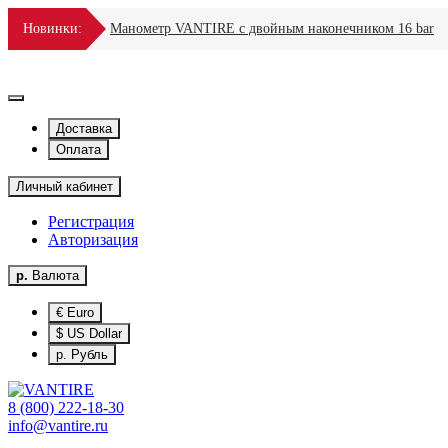
Новинки:
Манометр VANTIRE для спецтехники 16 Bar
Доставка
Оплата
Личный кабинет
Регистрация
Авторизация
р.
Валюта
€ Euro
$ US Dollar
р. Рубль
8 (800) 222-18-30
info@vantire.ru