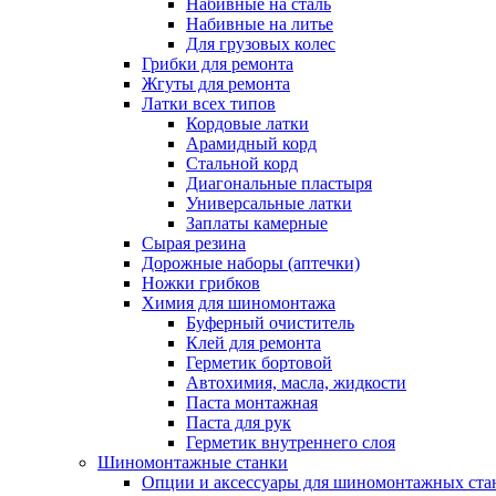
Набивные на сталь
Набивные на литье
Для грузовых колес
Грибки для ремонта
Жгуты для ремонта
Латки всех типов
Кордовые латки
Арамидный корд
Стальной корд
Диагональные пластыря
Универсальные латки
Заплаты камерные
Сырая резина
Дорожные наборы (аптечки)
Ножки грибков
Химия для шиномонтажа
Буферный очиститель
Клей для ремонта
Герметик бортовой
Автохимия, масла, жидкости
Паста монтажная
Паста для рук
Герметик внутреннего слоя
Шиномонтажные станки
Опции и аксессуары для шиномонтажных ста