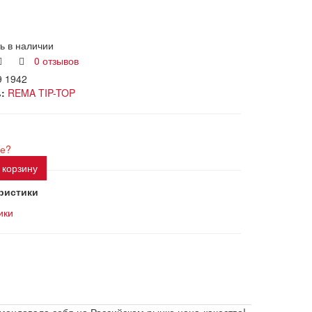
ь в наличии
0 отзывов
9 1942
:
REMA TIP-TOP
е?
 корзину
ристики
ики