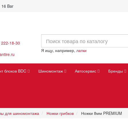
 16 Bar
) 222-18-30
Я ищу, например,
латки
ntire.ru
нт блоков BDC
Шиномонтаж
Автосервис
Бренды
лы для шиномонтажа
Ножки грибков
Ножки 8мм PREMIUM