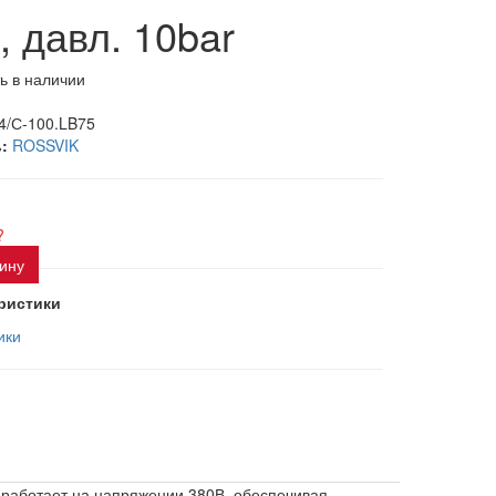
 давл. 10bar
ь в наличии
4/С-100.LB75
:
ROSSVIK
?
зину
ристики
ики
работает на напряжении 380В, обеспечивая