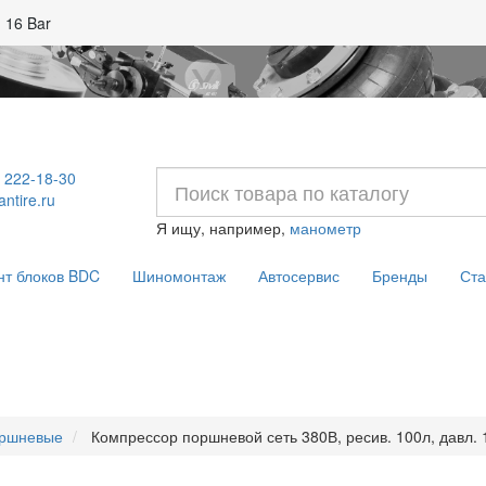
 16 Bar
) 222-18-30
ntire.ru
Я ищу, например,
манометр
нт блоков BDC
Шиномонтаж
Автосервис
Бренды
Ста
оршневые
Компрессор поршневой сеть 380В, ресив. 100л, давл. 