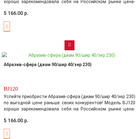
хорошо зарекомендовала себя на Российском рынке цена-
качество! Производитель постарался максимально
5 166.00 р.
усовершенствовать выбранный вами товар, обеспечив этим
безупречное качество среди конк..
Абразив-сфера (диам 90/шир 40/зер 230)
BJ120
Успейте приобрести Абразив-сфера (диам 90/шир 40/зер 230)
по выгодной цене раньше своих конкурентов! Модель BJ120
хорошо зарекомендовала себя на Российском рынке цена-
качество! Производитель постарался максимально
5 166.00 р.
усовершенствовать выбранный вами товар, обеспечив этим
безупречное качество среди конк..