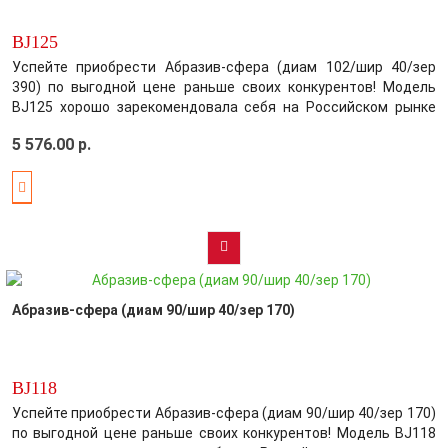
BJ125
Успейте приобрести Абразив-сфера (диам 102/шир 40/зер
390) по выгодной цене раньше своих конкурентов! Модель
BJ125 хорошо зарекомендовала себя на Российском рынке
цена-качество! Производитель постарался максимально
5 576.00 р.
усовершенствовать выбранный вами товар, обеспечив этим
безупречное качество среди кон..
Абразив-сфера (диам 90/шир 40/зер 170)
BJ118
Успейте приобрести Абразив-сфера (диам 90/шир 40/зер 170)
по выгодной цене раньше своих конкурентов! Модель BJ118