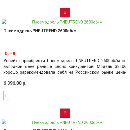
Пневмодрель PNEUTREND 2600об/м
33106
Успейте приобрести Пневмодрель PNEUTREND 2600об/м по
выгодной цене раньше своих конкурентов! Модель 33106
хорошо зарекомендовала себя на Российском рынке цена-
качество! Производитель постарался максимально
6 396.00 р.
усовершенствовать выбранный вами товар, обеспечив этим
безупречное качество среди конкурентов...