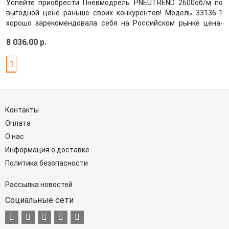
Успейте приобрести Пневмодрель PNEUTREND 2600об/м по
выгодной цене раньше своих конкурентов! Модель 33136-1
хорошо зарекомендовала себя на Российском рынке цена-
качество! Производитель постарался максимально
8 036.00 р.
усовершенствовать выбранный вами товар, обеспечив этим
безупречное качество среди конкуренто..
Контакты
Оплата
О нас
Информация о доставке
Политика безопасности
Рассылка новостей
Социальные сети