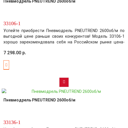
Пневмодрель PNEUTREND 2600об/м
33106-1
Успейте приобрести Пневмодрель PNEUTREND 2600об/м по
выгодной цене раньше своих конкурентов! Модель 33106-1
хорошо зарекомендовала себя на Российском рынке цена-
качество! Производитель постарался максимально
7 298.00 р.
усовершенствовать выбранный вами товар, обеспечив этим
безупречное качество среди конкуренто..
Пневмодрель PNEUTREND 2600об/м
33136-1