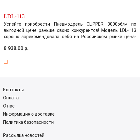
LDL-113
Успейте приобрести Пневмодрель CLIPPER 3000об/м по
выгодной цене раньше своих конкурентов! Модель LDL-113
хорошо зарекомендовала себя на Российском рынке цена-
качество! Производитель постарался максимально
8 938.00 р.
усовершенствовать выбранный вами товар, обеспечив этим
безупречное качество среди конкурентов...
Контакты
Оплата
О нас
Информация о доставке
Политика безопасности
Рассылка новостей