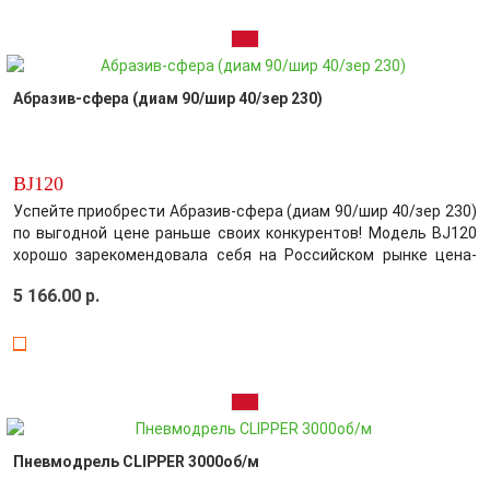
Абразив-сфера (диам 90/шир 40/зер 230)
BJ120
Успейте приобрести Абразив-сфера (диам 90/шир 40/зер 230)
по выгодной цене раньше своих конкурентов! Модель BJ120
хорошо зарекомендовала себя на Российском рынке цена-
качество! Производитель постарался максимально
5 166.00 р.
усовершенствовать выбранный вами товар, обеспечив этим
безупречное качество среди конк..
Пневмодрель CLIPPER 3000об/м