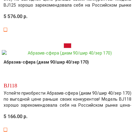
BJ125 хорошо зарекомендовала себя на Российском рынке
цена-качество! Производитель постарался максимально
5 576.00 р.
усовершенствовать выбранный вами товар, обеспечив этим
безупречное качество среди кон..
Абразив-сфера (диам 90/шир 40/зер 170)
BJ118
Успейте приобрести Абразив-сфера (диам 90/шир 40/зер 170)
по выгодной цене раньше своих конкурентов! Модель BJ118
хорошо зарекомендовала себя на Российском рынке цена-
качество! Производитель постарался максимально
5 166.00 р.
усовершенствовать выбранный вами товар, обеспечив этим
безупречное качество среди конк..