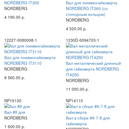
NORDBERG IT260
Вал для пневмогайковерта
NORDBERG
NORDBERG IT260 (со
стопорным кольцом)
4 190.00 р.
NORDBERG
4 520.00 р.
12227-0080008-1
1230D-0094703-1
Вал для пневмогайковерта
NORDBERG IT3110
Вал металлический длинный
NORDBERG
для гайковерта NORDBERG
IT4250
8 560.00 р.
NORDBERG
11 050.00 р.
NP16130
NP14110
Вал #8 для
NORDBERG
Вал в сборе #6-7-8 для
гайковерта
1 600.00 р.