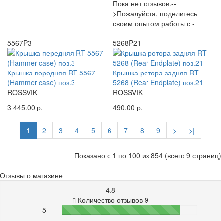
Пока нет отзывов.--
>Пожалуйста, поделитесь
своим опытом работы с -
5567P3
5268P21
Крышка передняя RT-5567
Крышка ротора задняя RT-
(Hammer case) поз.3
5268 (Rear Endplate) поз.21
ROSSVIK
ROSSVIK
3 445.00 р.
490.00 р.
1
2
3
4
5
6
7
8
9
>
>|
Показано с 1 по 100 из 854 (всего 9 страниц)
Отзывы о магазине
4.8
Количество отзывов 9
5
87%