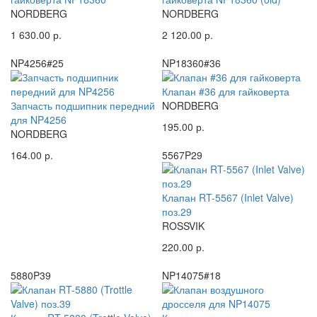
NORDBERG
NORDBERG
1 630.00 р.
2 120.00 р.
NP4256#25
NP18360#36
Клапан #36 для гайковерта
Запчасть подшипник передний
NORDBERG
для NP4256
195.00 р.
NORDBERG
164.00 р.
5567P29
Клапан RT-5567 (Inlet Valve)
поз.29
ROSSVIK
220.00 р.
5880P39
NP14075#18