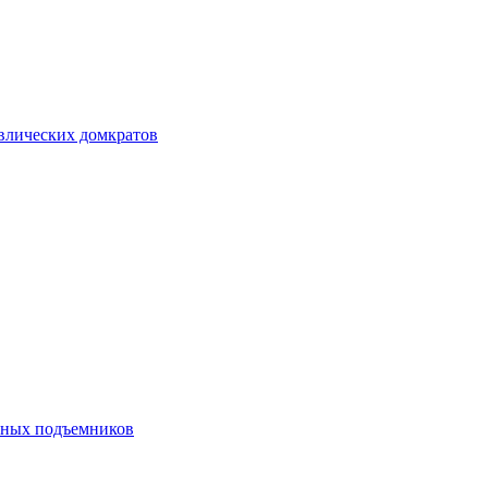
авлических домкратов
ечных подъемников