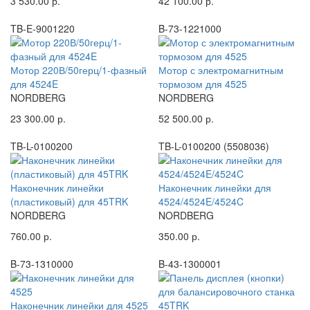
3 530.00 р.
42 100.00 р.
TB-E-9001220
B-73-1221000
Мотор 220В/50герц/1-фазный
Мотор с электромагнитным
для 4524E
тормозом для 4525
NORDBERG
NORDBERG
23 300.00 р.
52 500.00 р.
TB-L-0100200
TB-L-0100200 (5508036)
Наконечник линейки
Наконечник линейки для
(пластиковый) для 45TRK
4524/4524E/4524C
NORDBERG
NORDBERG
760.00 р.
350.00 р.
B-73-1310000
B-43-1300001
Наконечник линейки для 4525