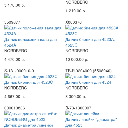
NORDBERG
5 170.00 р.
1 210.00 р.
5509077
X000376
Датчик положения вала для
Датчик биения для 4523A,
4524A
4523C
NORDBERG
NORDBERG
4 470.00 р.
10 000.00 р.
S-131-000010-0
TB-P-0204000 (5508040)
Датчик биения для 4523C
Датчик биения для 4524
NORDBERG
NORDBERG
4 667.00 р.
8 300.00 р.
000010836
B-73-1300007
Датчик линейки "диаметра"
Датчик диаметра линейки
для 4525