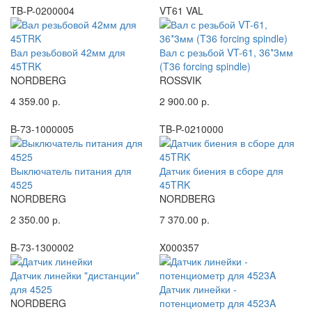
TB-P-0200004
VT61 VAL
Вал резьбовой 42мм для
Вал с резьбой VT-61, 36*3мм
45TRK
(T36 forcing spindle)
NORDBERG
ROSSVIK
4 359.00 р.
2 900.00 р.
B-73-1000005
TB-P-0210000
Выключатель питания для
Датчик биения в сборе для
4525
45TRK
NORDBERG
NORDBERG
2 350.00 р.
7 370.00 р.
B-73-1300002
X000357
Датчик линейки "дистанции"
для 4525
Датчик линейки -
NORDBERG
потенциометр для 4523A