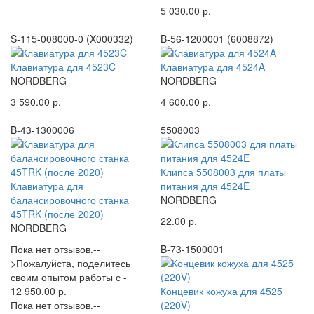
5 030.00 р.
S-115-008000-0 (X000332)
B-56-1200001 (6008872)
Клавиатура для 4523C
Клавиатура для 4524A
NORDBERG
NORDBERG
3 590.00 р.
4 600.00 р.
B-43-1300006
5508003
Клипса 5508003 для платы
Клавиатура для
питания для 4524E
балансировочного станка
NORDBERG
45TRK (после 2020)
22.00 р.
NORDBERG
Пока нет отзывов.--
B-73-1500001
>Пожалуйста, поделитесь
своим опытом работы с -
12 950.00 р.
Концевик кожуха для 4525
Пока нет отзывов.--
(220V)