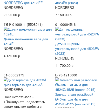
NORDBERG для 4523EE
4523PA (2023)
NORDBERG
NORDBERG
2 020.00 р.
7 150.00 р.
TB-P-0100011 (5508041)
01-00004516
Датчик положения вала для
4524E
Датчик ширины
NORDBERG
ультразвуковой для 4523PA
(2023)
4 150.00 р.
NORDBERG
11 700.00 р.
01-00002175
B-73-1215000
Диск тормоза для 4523A
NORDBERG
Запчасть вал резьбовой
Пока нет отзывов.--
Ø40мм шаг 4мм для
>Пожалуйста, поделитесь
4524C/4525 (после 2015)
своим опытом работы с -