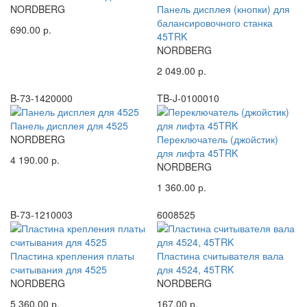
NORDBERG
Панель дисплея (кнопки) для
балансировочного станка
690.00 р.
45TRK
NORDBERG
2 049.00 р.
B-73-1420000
TB-J-0100010
Панель дисплея для 4525
NORDBERG
Переключатель (джойстик)
для лифта 45TRK
4 190.00 р.
NORDBERG
1 360.00 р.
B-73-1210003
6008525
Пластина крепления платы
Пластина считывателя вала
считывания для 4525
для 4524, 45TRK
NORDBERG
NORDBERG
5 360.00 р.
167.00 р.