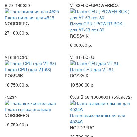
B-73-1400201
VT63PLCPUPOWERBOX
Плата питания для 4525
NORDBERG
Плата CPU ( POWER BOX )
для VT-63 поз 30
27 100.00 р.
ROSSVIK
6 000.00 р.
VT63PLCPU
VT61PLCPU
Плата CPU (для VT-63)
Плата CPU для VT-61
ROSSVIK
ROSSVIK
16 750.00 р.
10 590.00 р.
4523N
C.03.B-58-10000001 (5509072)
Плата вычислительная
NORDBERG
Плата вычислительная для
4524A
19 750.00 р.
NORDBERG
36 700.00 р.