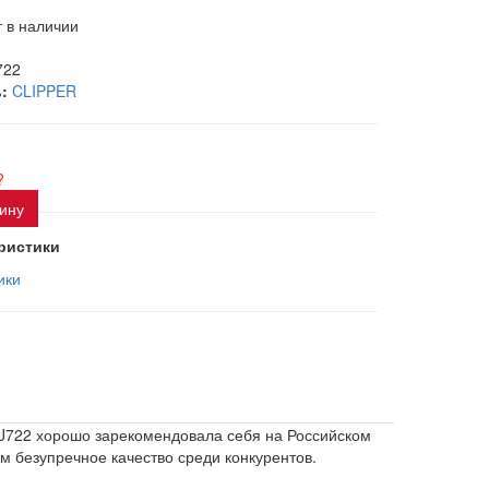
 в наличии
722
:
CLIPPER
?
зину
ристики
ики
 BJ722 хорошо зарекомендовала себя на Российском
м безупречное качество среди конкурентов.