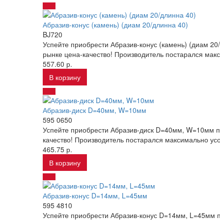
Абразив-конус (камень) (диам 20/длинна 40)
BJ720
Успейте приобрести Абразив-конус (камень) (диам 2
рынке цена-качество! Производитель постарался макс
557.60 р.
В корзину
Абразив-диск D=40мм, W=10мм
595 0650
Успейте приобрести Абразив-диск D=40мм, W=10мм по
качество! Производитель постарался максимально усо
465.75 р.
В корзину
Абразив-конус D=14мм, L=45мм
595 4810
Успейте приобрести Абразив-конус D=14мм, L=45мм п