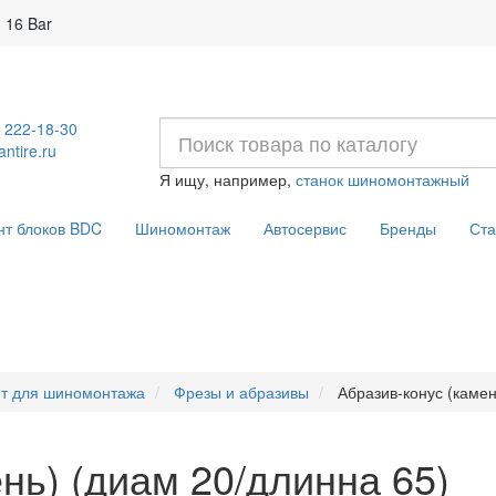
 16 Bar
) 222-18-30
ntire.ru
Я ищу, например,
станок шиномонтажный
нт блоков BDC
Шиномонтаж
Автосервис
Бренды
Ста
т для шиномонтажа
Фрезы и абразивы
Абразив-конус (камен
нь) (диам 20/длинна 65)