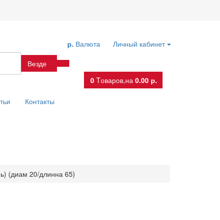
р.
Валюта
Личный кабинет
Везде
0
Tоваров,
на
0.00 р.
тьи
Контакты
ь) (диам 20/длинна 65)