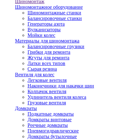
Шиномонтаж
Шиномонтажное оборудование
Шиномонтажные станки
Балансировочные станки
Генераторы азота
Вулканизаторы
Мойки колес
Материалы для шиномонтажа
Балансировочные грузики
Грибки для ремонта
Жгуты для ремонта
Латки всех типов
Сырая резина
Вентиля для колес
Легковые вентиля
Наконечники для накачки шин
Колпачок вентиля
Удлинитель вентиля колеса
Грузовые вентиля
Домкраты
Подкатные домкраты
Домкраты винтовые
Реечные домкраты
Пневмогидравлические
Домкраты бутылочные