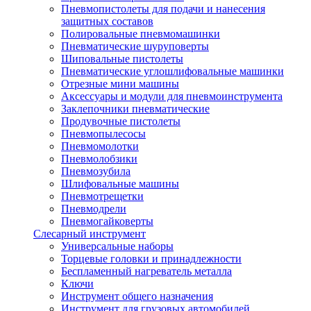
Пневмопистолеты для подачи и нанесения
защитных составов
Полировальные пневмомашинки
Пневматические шуруповерты
Шиповальные пистолеты
Пневматические углошлифовальные машинки
Отрезные мини машины
Аксессуары и модули для пневмоинструмента
Заклепочники пневматические
Продувочные пистолеты
Пневмопылесосы
Пневмомолотки
Пневмолобзики
Пневмозубила
Шлифовальные машины
Пневмотрещетки
Пневмодрели
Пневмогайковерты
Слесарный инструмент
Универсальные наборы
Торцевые головки и принадлежности
Беспламенный нагреватель металла
Ключи
Инструмент общего назначения
Инструмент для грузовых автомобилей