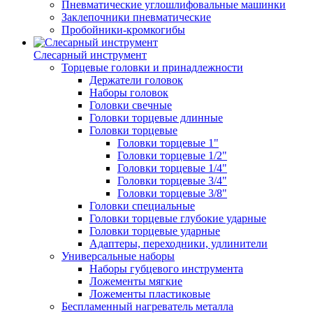
Пневматические углошлифовальные машинки
Заклепочники пневматические
Пробойники-кромкогибы
Слесарный инструмент
Торцевые головки и принадлежности
Держатели головок
Наборы головок
Головки свечные
Головки торцевые длинные
Головки торцевые
Головки торцевые 1"
Головки торцевые 1/2"
Головки торцевые 1/4"
Головки торцевые 3/4"
Головки торцевые 3/8"
Головки специальные
Головки торцевые глубокие ударные
Головки торцевые ударные
Адаптеры, переходники, удлинители
Универсальные наборы
Наборы губцевого инструмента
Ложементы мягкие
Ложементы пластиковые
Беспламенный нагреватель металла