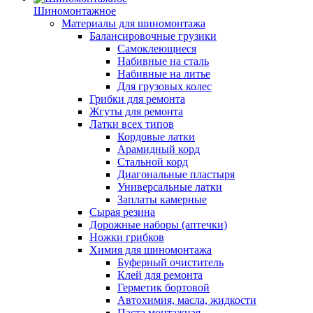
Шиномонтажное
Материалы для шиномонтажа
Балансировочные грузики
Самоклеющиеся
Набивные на сталь
Набивные на литье
Для грузовых колес
Грибки для ремонта
Жгуты для ремонта
Латки всех типов
Кордовые латки
Арамидный корд
Стальной корд
Диагональные пластыря
Универсальные латки
Заплаты камерные
Сырая резина
Дорожные наборы (аптечки)
Ножки грибков
Химия для шиномонтажа
Буферный очиститель
Клей для ремонта
Герметик бортовой
Автохимия, масла, жидкости
Паста монтажная