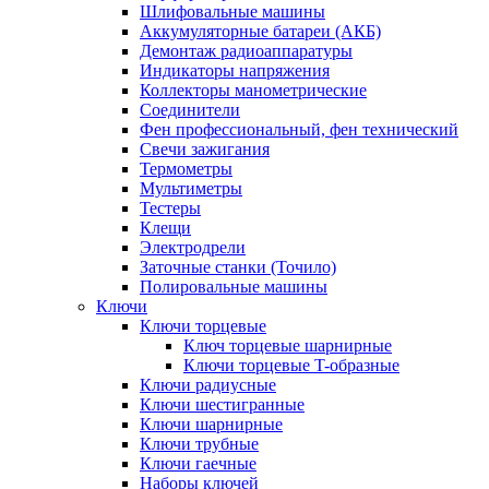
Шлифовальные машины
Аккумуляторные батареи (АКБ)
Демонтаж радиоаппаратуры
Индикаторы напряжения
Коллекторы манометрические
Соединители
Фен профессиональный, фен технический
Свечи зажигания
Термометры
Мультиметры
Тестеры
Клещи
Электродрели
Заточные станки (Точило)
Полировальные машины
Ключи
Ключи торцевые
Ключ торцевые шарнирные
Ключи торцевые T-образные
Ключи радиусные
Ключи шестигранные
Ключи шарнирные
Ключи трубные
Ключи гаечные
Наборы ключей