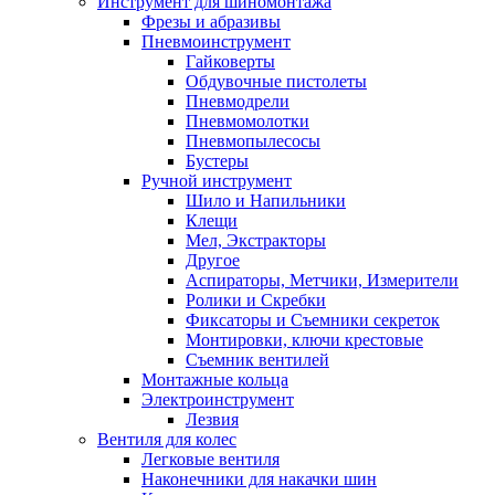
Инструмент для шиномонтажа
Фрезы и абразивы
Пневмоинструмент
Гайковерты
Обдувочные пистолеты
Пневмодрели
Пневмомолотки
Пневмопылесосы
Бустеры
Ручной инструмент
Шило и Напильники
Клещи
Мел, Экстракторы
Другое
Аспираторы, Метчики, Измерители
Ролики и Скребки
Фиксаторы и Съемники секреток
Монтировки, ключи крестовые
Съемник вентилей
Монтажные кольца
Электроинструмент
Лезвия
Вентиля для колес
Легковые вентиля
Наконечники для накачки шин