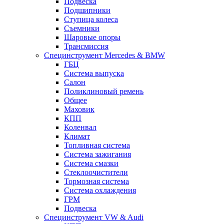
Подвеска
Подшипники
Ступица колеса
Съемники
Шаровые опоры
Трансмиссия
Специнструмент Mercedes & BMW
ГБЦ
Система выпуска
Салон
Поликлиновый ремень
Общее
Маховик
КПП
Коленвал
Климат
Топливная система
Система зажигания
Система смазки
Стеклоочистители
Тормозная система
Система охлаждения
ГРМ
Подвеска
Специнструмент VW & Audi