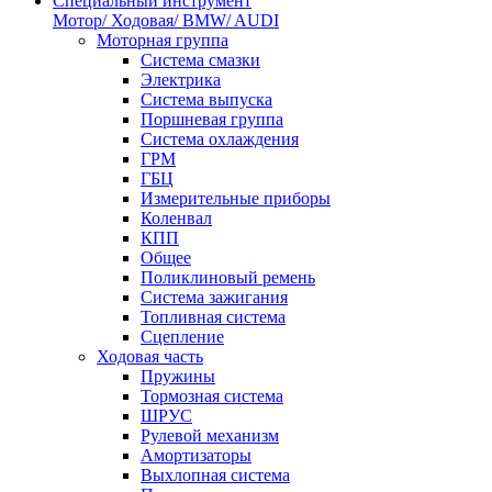
Специальный инструмент
Мотор/ Ходовая/ BMW/ AUDI
Моторная группа
Система смазки
Электрика
Система выпуска
Поршневая группа
Система охлаждения
ГРМ
ГБЦ
Измерительные приборы
Коленвал
КПП
Общее
Поликлиновый ремень
Система зажигания
Топливная система
Сцепление
Ходовая часть
Пружины
Тормозная система
ШРУС
Рулевой механизм
Амортизаторы
Выхлопная система