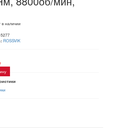
Нм, 8800об/мин,
 в наличии
-5277
:
ROSSVIK
?
зину
ристики
ики