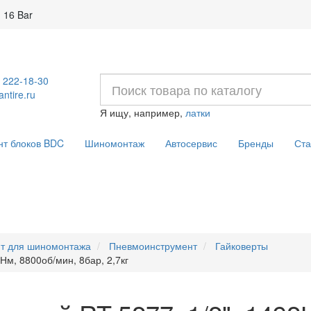
 16 Bar
) 222-18-30
ntire.ru
Я ищу, например,
латки
нт блоков BDC
Шиномонтаж
Автосервис
Бренды
Ста
т для шиномонтажа
Пневмоинструмент
Гайковерты
Нм, 8800об/мин, 8бар, 2,7кг