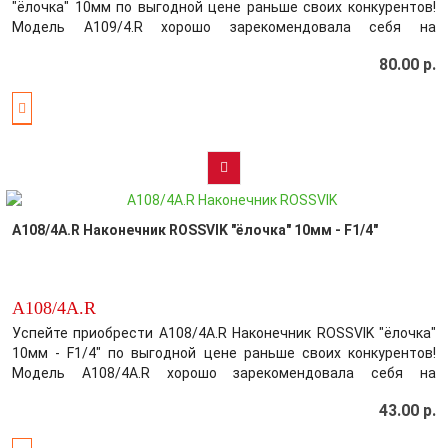
"ёлочка" 10мм по выгодной цене раньше своих конкурентов!
Модель A109/4.R хорошо зарекомендовала себя на
Российском рынке цена-качество! Производитель постарался
80.00 р.
максимально усовершенствовать выбранный вами товар,
обеспечив этим безупречное каче..
A108/4А.R Наконечник ROSSVIK "ёлочка" 10мм - F1/4"
A108/4А.R
Успейте приобрести A108/4А.R Наконечник ROSSVIK "ёлочка"
10мм - F1/4" по выгодной цене раньше своих конкурентов!
Модель A108/4А.R хорошо зарекомендовала себя на
Российском рынке цена-качество! Производитель постарался
43.00 р.
максимально усовершенствовать выбранный вами товар,
обеспечив этим безупречное кач..