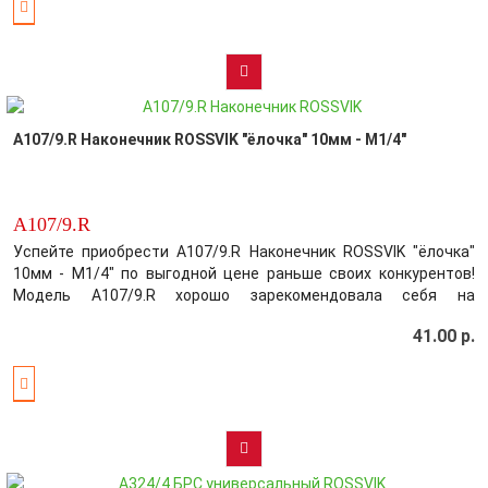
A107/9.R Наконечник ROSSVIK "ёлочка" 10мм - М1/4"
A107/9.R
Успейте приобрести A107/9.R Наконечник ROSSVIK "ёлочка"
10мм - М1/4" по выгодной цене раньше своих конкурентов!
Модель A107/9.R хорошо зарекомендовала себя на
Российском рынке цена-качество! Производитель постарался
41.00 р.
максимально усовершенствовать выбранный вами товар,
обеспечив этим безупречное качес..