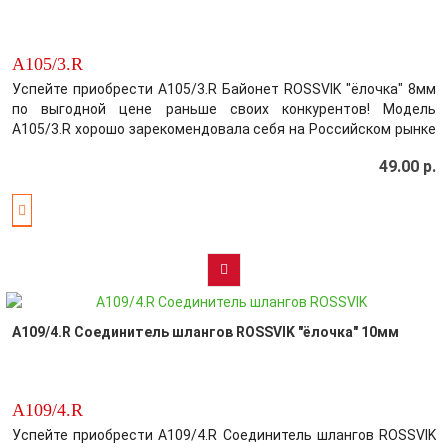
A105/3.R
Успейте приобрести A105/3.R Байонет ROSSVIK "ёлочка" 8мм
по выгодной цене раньше своих конкурентов! Модель
A105/3.R хорошо зарекомендовала себя на Российском рынке
цена-качество! Производитель постарался максимально
49.00 р.
усовершенствовать выбранный вами товар, обеспечив этим
безупречное качество среди ко..
A109/4.R Соединитель шлангов ROSSVIK "ёлочка" 10мм
A109/4.R
Успейте приобрести A109/4.R Соединитель шлангов ROSSVIK