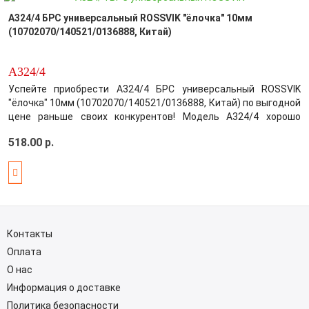
A324/4 БРС универсальный ROSSVIK "ёлочка" 10мм
(10702070/140521/0136888, Китай)
A324/4
Успейте приобрести A324/4 БРС универсальный ROSSVIK
"ёлочка" 10мм (10702070/140521/0136888, Китай) по выгодной
цене раньше своих конкурентов! Модель A324/4 хорошо
зарекомендовала себя на Российском рынке цена-качество!
518.00 р.
Производитель постарался максимально усовершенствовать
выбранный вами товар, обес..
Контакты
Оплата
О нас
Информация о доставке
Политика безопасности