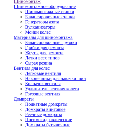
Шиномонтаж
Шиномонтажное оборудование
Шиномонтажные станки
Балансировочные станки
Генераторы азота
Вулканизаторы
Мойки колес
Материалы для шиномонтажа
Балансировочные грузики
Грибки для ремонта
Жгуты для ремонта
Латки всех типов
Сырая резина
Вентиля для колес
Легковые вентиля
Наконечники для накачки шин
Колпачок вентиля
Удлинитель вентиля колеса
Грузовые вентиля
Домкраты
Подкатные домкраты
Домкраты винтовые
Реечные домкраты
Пневмогидравлические
Домкраты бутылочные