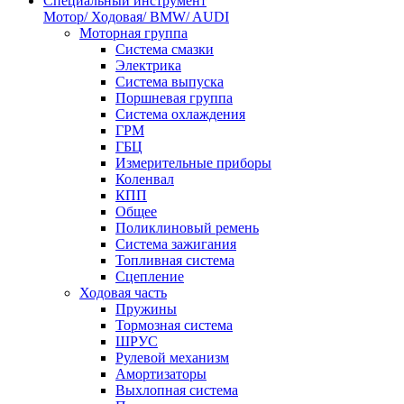
Специальный инструмент
Мотор/ Ходовая/ BMW/ AUDI
Моторная группа
Система смазки
Электрика
Система выпуска
Поршневая группа
Система охлаждения
ГРМ
ГБЦ
Измерительные приборы
Коленвал
КПП
Общее
Поликлиновый ремень
Система зажигания
Топливная система
Сцепление
Ходовая часть
Пружины
Тормозная система
ШРУС
Рулевой механизм
Амортизаторы
Выхлопная система