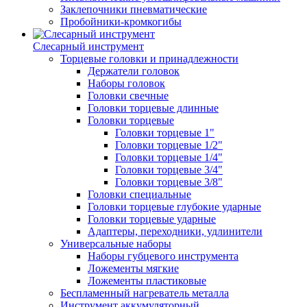
Заклепочники пневматические
Пробойники-кромкогибы
Слесарный инструмент
Торцевые головки и принадлежности
Держатели головок
Наборы головок
Головки свечные
Головки торцевые длинные
Головки торцевые
Головки торцевые 1"
Головки торцевые 1/2"
Головки торцевые 1/4"
Головки торцевые 3/4"
Головки торцевые 3/8"
Головки специальные
Головки торцевые глубокие ударные
Головки торцевые ударные
Адаптеры, переходники, удлинители
Универсальные наборы
Наборы губцевого инструмента
Ложементы мягкие
Ложементы пластиковые
Беспламенный нагреватель металла
Инструмент аккумуляторный