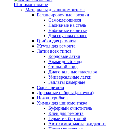
Шиномонтажное
Материалы для шиномонтажа
Балансировочные грузики
Самоклеющиеся
Набивные на сталь
Набивные на литье
Для грузовых колес
Грибки для ремонта
Жгуты для ремонта
Латки всех типов
Кордовые латки
Арамидный корд
Стальной корд
Диагональные пластыря
Универсальные латки
Заплаты камерные
Сырая резина
Дорожные наборы (аптечки)
Ножки грибков
Химия для шиномонтажа
Буферный очиститель
Клей для ремонта
Герметик бортовой
Автохимия, масла, жидкости
Паста монтажная