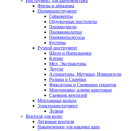
Инструмент для шиномонтажа
Фрезы и абразивы
Пневмоинструмент
Гайковерты
Обдувочные пистолеты
Пневмодрели
Пневмомолотки
Пневмопылесосы
Бустеры
Ручной инструмент
Шило и Напильники
Клещи
Мел, Экстракторы
Другое
Аспираторы, Метчики, Измерители
Ролики и Скребки
Фиксаторы и Съемники секреток
Монтировки, ключи крестовые
Съемник вентилей
Монтажные кольца
Электроинструмент
Лезвия
Вентиля для колес
Легковые вентиля
Наконечники для накачки шин