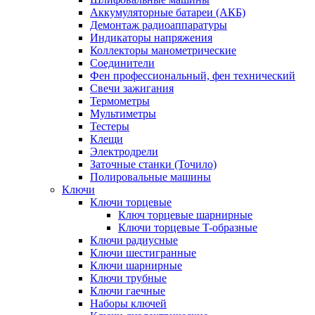
Аккумуляторные батареи (АКБ)
Демонтаж радиоаппаратуры
Индикаторы напряжения
Коллекторы манометрические
Соединители
Фен профессиональный, фен технический
Свечи зажигания
Термометры
Мультиметры
Тестеры
Клещи
Электродрели
Заточные станки (Точило)
Полировальные машины
Ключи
Ключи торцевые
Ключ торцевые шарнирные
Ключи торцевые T-образные
Ключи радиусные
Ключи шестигранные
Ключи шарнирные
Ключи трубные
Ключи гаечные
Наборы ключей