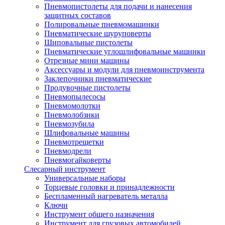
Пневмопистолеты для подачи и нанесения
защитных составов
Полировальные пневмомашинки
Пневматические шуруповерты
Шиповальные пистолеты
Пневматические углошлифовальные машинки
Отрезные мини машины
Аксессуары и модули для пневмоинструмента
Заклепочники пневматические
Продувочные пистолеты
Пневмопылесосы
Пневмомолотки
Пневмолобзики
Пневмозубила
Шлифовальные машины
Пневмотрещетки
Пневмодрели
Пневмогайковерты
Слесарный инструмент
Универсальные наборы
Торцевые головки и принадлежности
Беспламенный нагреватель металла
Ключи
Инструмент общего назначения
Инструмент для грузовых автомобилей