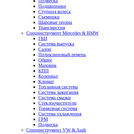
Подвеска
Подшипники
Ступица колеса
Съемники
Шаровые опоры
Трансмиссия
Специнструмент Mercedes & BMW
ГБЦ
Система выпуска
Салон
Поликлиновый ремень
Общее
Маховик
КПП
Коленвал
Климат
Топливная система
Система зажигания
Система смазки
Стеклоочистители
Тормозная система
Система охлаждения
ГРМ
Подвеска
Специнструмент VW & Audi