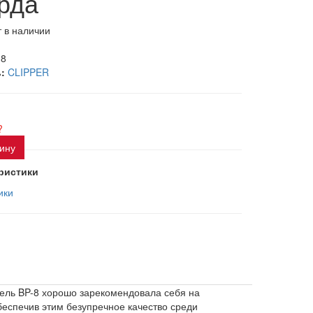
рда
 в наличии
-8
:
CLIPPER
?
зину
ристики
ики
дель BP-8 хорошо зарекомендовала себя на
еспечив этим безупречное качество среди