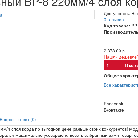
ный BP-8 220мм/4 слоя ко
Доступность:
Нет
0 отзывов
Код товара:
BP
Производитель
2 378.00 р.
Нашли дешевле
В кор
Общие характе
Все характерист
Facebook
Вконтакте
Вопрос - ответ (0)
мм/4 слоя корда по выгодной цене раньше своих конкурентов! Мо
тарался максимально усовершенствовать выбранный вами товар, об