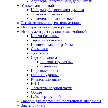
Адаптеры, переходники, удлинители
Универсальные наборы
Наборы губцевого инструмента
Ложементы мягкие
Ложементы пластиковые
Беспламенный нагреватель металла
Инструмент аккумуляторный
Инструмент для грузовых автомобилей
Ключи балонные
Тормозная система
Шиномонтажные работы
Cъемники
Двигатель
Ступица колеса
Головки ступичные
Cъемники
Шаровые опоры
Головки ударные
Рулевой механизм
КПП
Элементы ходовой части
Общее
Гайковерт ручной
Наборы для нарезания и восстановления резьбы
Заклепочники