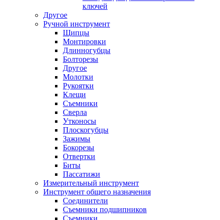
ключей
Другое
Ручной инструмент
Щипцы
Монтировки
Длинногубцы
Болторезы
Другое
Молотки
Рукоятки
Клещи
Съемники
Сверла
Утконосы
Плоскогубцы
Зажимы
Бокорезы
Отвертки
Биты
Пассатижи
Измерительный инструмент
Инструмент общего назначения
Соединители
Съемники подшипников
Съемники