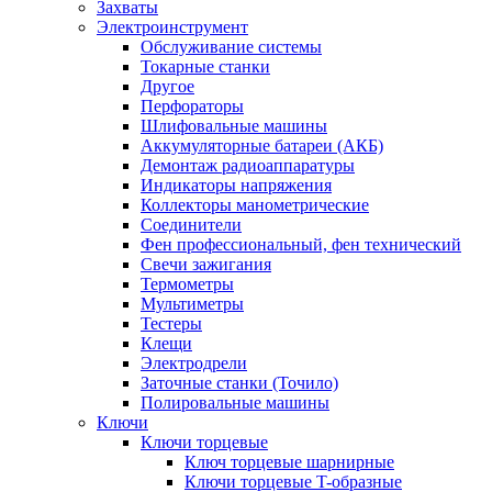
Захваты
Электроинструмент
Обслуживание системы
Токарные станки
Другое
Перфораторы
Шлифовальные машины
Аккумуляторные батареи (АКБ)
Демонтаж радиоаппаратуры
Индикаторы напряжения
Коллекторы манометрические
Соединители
Фен профессиональный, фен технический
Свечи зажигания
Термометры
Мультиметры
Тестеры
Клещи
Электродрели
Заточные станки (Точило)
Полировальные машины
Ключи
Ключи торцевые
Ключ торцевые шарнирные
Ключи торцевые T-образные