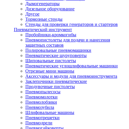
Дымогенераторы
Дизельное оборудование
Другое
Тормозные стенды
Стенды для проверки генераторов и стартеров
Пневматический инструмент
Пробойники-кромкогибы
Пневмопистолеты для подачи и нанесения
защитных составов
Полировальные пневмомашинки
Пневматические шуруповерты
Шиповальные пистолеты
Пневматические углошлифовальные машинки
Отрезные мини машины
Аксессуары и модули для пневмоинструмента
Заклепочники пневматические
Продувочные пистолеты
Пневмопылесосы
Пневмомолотки
Пневмолобзики
Пневмозубила
Шлифовальные машины
Пневмотрещетки
Пневмодрели
Пневмогайковерты