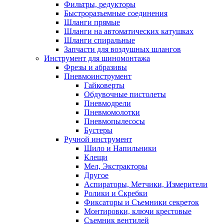
Фильтры, редукторы
Быстроразъемные соединения
Шланги прямые
Шланги на автоматических катушках
Шланги спиральные
Запчасти для воздушных шлангов
Инструмент для шиномонтажа
Фрезы и абразивы
Пневмоинструмент
Гайковерты
Обдувочные пистолеты
Пневмодрели
Пневмомолотки
Пневмопылесосы
Бустеры
Ручной инструмент
Шило и Напильники
Клещи
Мел, Экстракторы
Другое
Аспираторы, Метчики, Измерители
Ролики и Скребки
Фиксаторы и Съемники секреток
Монтировки, ключи крестовые
Съемник вентилей