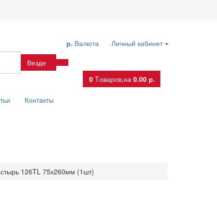
р.
Валюта
Личный кабинет
Везде
0
Tоваров,
на
0.00 р.
тьи
Контакты
стырь 126TL 75х260мм (1шт)