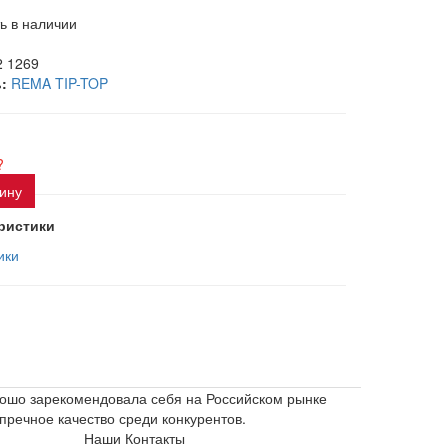
ь в наличии
2 1269
:
REMA TIP-TOP
?
зину
ристики
ики
рошо зарекомендовала себя на Российском рынке
пречное качество среди конкурентов.
Наши Контакты