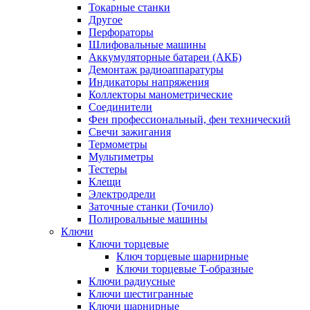
Токарные станки
Другое
Перфораторы
Шлифовальные машины
Аккумуляторные батареи (АКБ)
Демонтаж радиоаппаратуры
Индикаторы напряжения
Коллекторы манометрические
Соединители
Фен профессиональный, фен технический
Свечи зажигания
Термометры
Мультиметры
Тестеры
Клещи
Электродрели
Заточные станки (Точило)
Полировальные машины
Ключи
Ключи торцевые
Ключ торцевые шарнирные
Ключи торцевые T-образные
Ключи радиусные
Ключи шестигранные
Ключи шарнирные