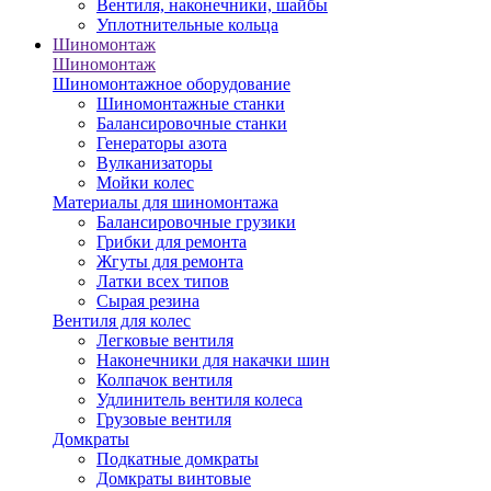
Вентиля, наконечники, шайбы
Уплотнительные кольца
Шиномонтаж
Шиномонтаж
Шиномонтажное оборудование
Шиномонтажные станки
Балансировочные станки
Генераторы азота
Вулканизаторы
Мойки колес
Материалы для шиномонтажа
Балансировочные грузики
Грибки для ремонта
Жгуты для ремонта
Латки всех типов
Сырая резина
Вентиля для колес
Легковые вентиля
Наконечники для накачки шин
Колпачок вентиля
Удлинитель вентиля колеса
Грузовые вентиля
Домкраты
Подкатные домкраты
Домкраты винтовые