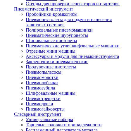
Стенды для проверки генераторов и стартеров
Пневматический инструмент
Пробойники-кромкогибы
Пневмопистолеты для подачи и нанесения
защитных составов
Полировальные пневмомашинки
Пневматические шуруповерты
Шиповальные пистолеты
Пневматические углошлифовальные машинки
Отрезные мини машины
Аксессуары и модули для пневмоинструмента
Заклепочники пневматические
Продувочные пистолеты
Пневмопылесосы
Пневмомолотки
Пневмолобзики
Пневмозубила
Шлифовальные машины
Пневмотрещетки
Пневмодрели
Пневмогайковерты
Слесарный инструмент
Универсальные наборы
Торцевые головки и принадлежности
Беспламенный нагреватель металла