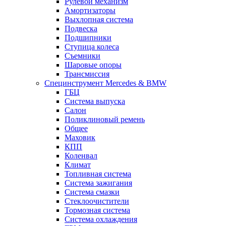
Рулевой механизм
Амортизаторы
Выхлопная система
Подвеска
Подшипники
Ступица колеса
Съемники
Шаровые опоры
Трансмиссия
Специнструмент Mercedes & BMW
ГБЦ
Система выпуска
Салон
Поликлиновый ремень
Общее
Маховик
КПП
Коленвал
Климат
Топливная система
Система зажигания
Система смазки
Стеклоочистители
Тормозная система
Система охлаждения