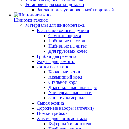
Установки для мойки деталей
Запчасти для установок мойки деталей
Шиномонтажное
Материалы для шиномонтажа
Балансировочные грузики
Самоклеющиеся
Набивные на сталь
Набивные на литье
Для грузовых колес
Грибки для ремонта
Жгуты для ремонта
Латки всех типов
Кордовые латки
Арамидный корд
Стальной корд
Диагональные пластыря
Универсальные латки
Заплаты камерные
Сырая резина
Дорожные наборы (аптечки)
Ножки грибков
Химия для шиномонтажа
Буферный очиститель
Клей для ремонта