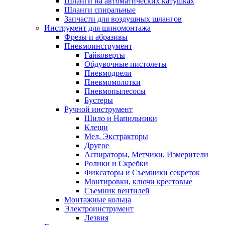
Шланги на автоматических катушках
Шланги спиральные
Запчасти для воздушных шлангов
Инструмент для шиномонтажа
Фрезы и абразивы
Пневмоинструмент
Гайковерты
Обдувочные пистолеты
Пневмодрели
Пневмомолотки
Пневмопылесосы
Бустеры
Ручной инструмент
Шило и Напильники
Клещи
Мел, Экстракторы
Другое
Аспираторы, Метчики, Измерители
Ролики и Скребки
Фиксаторы и Съемники секреток
Монтировки, ключи крестовые
Съемник вентилей
Монтажные кольца
Электроинструмент
Лезвия