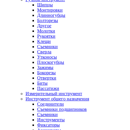
Щипцы
Монтировки
Длинногубцы
Болторезы
Другое
Молотки
Рукоятки
Клещи
Съемники
Сверла
Утконосы
Плоскогубцы
Зажимы
Бокорезы
Отвертки
Биты
Пассатижи
Измерительный инструмент
Инструмент общего назначения
Соединители
Съемники подшипников
Съемники
Инструменты
Фиксаторы