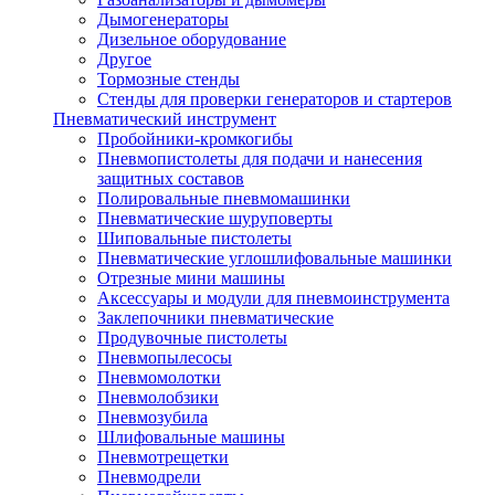
Дымогенераторы
Дизельное оборудование
Другое
Тормозные стенды
Стенды для проверки генераторов и стартеров
Пневматический инструмент
Пробойники-кромкогибы
Пневмопистолеты для подачи и нанесения
защитных составов
Полировальные пневмомашинки
Пневматические шуруповерты
Шиповальные пистолеты
Пневматические углошлифовальные машинки
Отрезные мини машины
Аксессуары и модули для пневмоинструмента
Заклепочники пневматические
Продувочные пистолеты
Пневмопылесосы
Пневмомолотки
Пневмолобзики
Пневмозубила
Шлифовальные машины
Пневмотрещетки
Пневмодрели