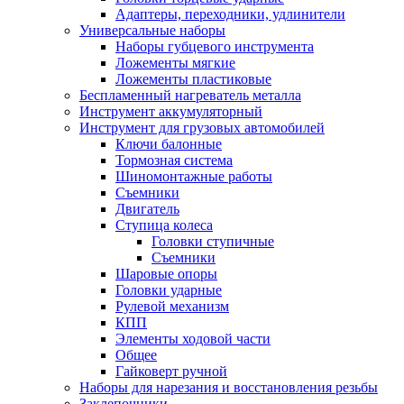
Адаптеры, переходники, удлинители
Универсальные наборы
Наборы губцевого инструмента
Ложементы мягкие
Ложементы пластиковые
Беспламенный нагреватель металла
Инструмент аккумуляторный
Инструмент для грузовых автомобилей
Ключи балонные
Тормозная система
Шиномонтажные работы
Cъемники
Двигатель
Ступица колеса
Головки ступичные
Cъемники
Шаровые опоры
Головки ударные
Рулевой механизм
КПП
Элементы ходовой части
Общее
Гайковерт ручной
Наборы для нарезания и восстановления резьбы
Заклепочники