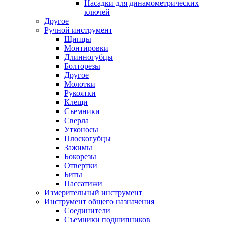
Насадки для динамометрических
ключей
Другое
Ручной инструмент
Щипцы
Монтировки
Длинногубцы
Болторезы
Другое
Молотки
Рукоятки
Клещи
Съемники
Сверла
Утконосы
Плоскогубцы
Зажимы
Бокорезы
Отвертки
Биты
Пассатижи
Измерительный инструмент
Инструмент общего назначения
Соединители
Съемники подшипников