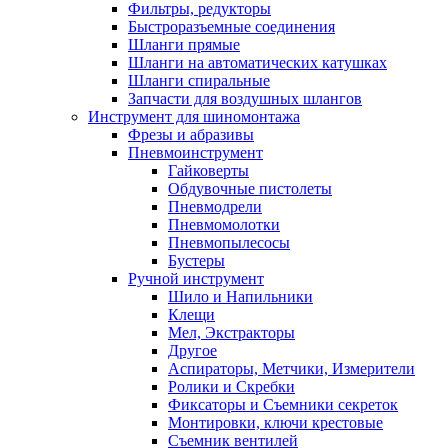
Фильтры, редукторы
Быстроразъемные соединения
Шланги прямые
Шланги на автоматических катушках
Шланги спиральные
Запчасти для воздушных шлангов
Инструмент для шиномонтажа
Фрезы и абразивы
Пневмоинструмент
Гайковерты
Обдувочные пистолеты
Пневмодрели
Пневмомолотки
Пневмопылесосы
Бустеры
Ручной инструмент
Шило и Напильники
Клещи
Мел, Экстракторы
Другое
Аспираторы, Метчики, Измерители
Ролики и Скребки
Фиксаторы и Съемники секреток
Монтировки, ключи крестовые
Съемник вентилей