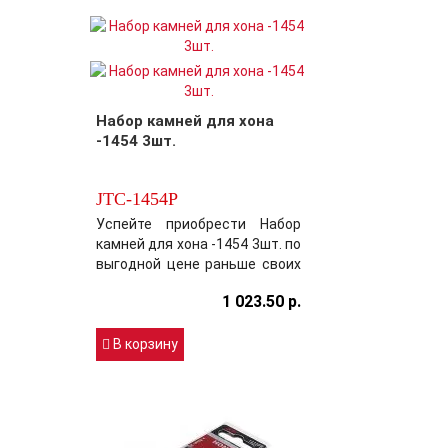
качество! Производитель
постарался максимально
усовершенствовать
выбранный вами товар,
обеспечив этим безупречное
качест..
Набор камней для хона
-1454 3шт.
JTC-1454P
Успейте приобрести Набор
камней для хона -1454 3шт. по
выгодной цене раньше своих
конкурентов! Модель JTC-
1 023.50 р.
1454P хорошо
зарекомендовала себя на
Российском рынке цена-
В корзину
качество! Производитель
постарался максимально
усовершенствовать
выбранный вами товар,
обеспечив этим безупречное