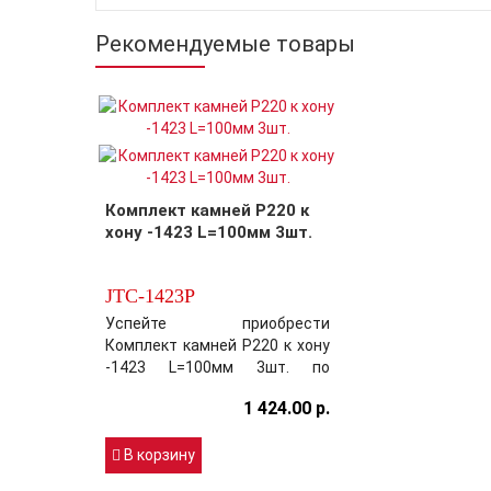
Рекомендуемые товары
Комплект камней P220 к
хону -1423 L=100мм 3шт.
JTC-1423P
Успейте приобрести
Комплект камней P220 к хону
-1423 L=100мм 3шт. по
выгодной цене раньше своих
1 424.00 р.
конкурентов! Модель JTC-
1423P хорошо
зарекомендовала себя на
В корзину
Российском рынке цена-