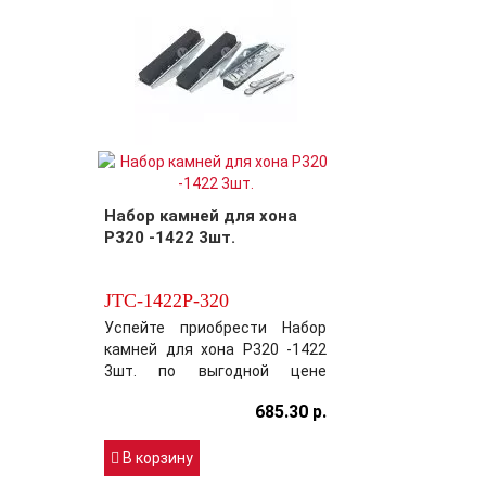
усовершенствовать
выбранный вами товар,
обеспечив этим безупречное
качество ср..
Набор камней для хона
P320 -1422 3шт.
JTC-1422P-320
Успейте приобрести Набор
камней для хона P320 -1422
3шт. по выгодной цене
раньше своих конкурентов!
685.30 р.
Модель JTC-1422P-320
хорошо зарекомендовала
себя на Российском рынке
В корзину
цена-качество!