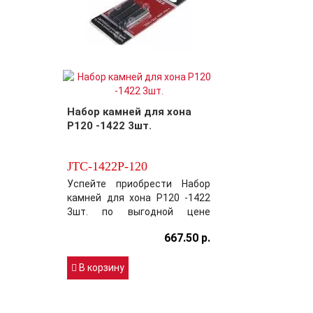
качество среди конку..
Набор камней для хона
P120 -1422 3шт.
JTC-1422P-120
Успейте приобрести Набор
камней для хона P120 -1422
3шт. по выгодной цене
раньше своих конкурентов!
667.50 р.
Модель JTC-1422P-120
хорошо зарекомендовала
себя на Российском рынке
В корзину
цена-качество!
Производитель постарался
максимально