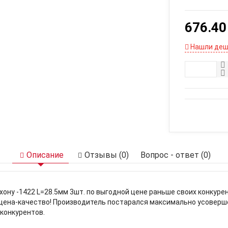
676.40
Нашли деш
Описание
Отзывы (0)
Вопрос - ответ (0)
хону -1422 L=28.5мм 3шт. по выгодной цене раньше своих конкур
цена-качество! Производитель постарался максимально усоверш
конкурентов.