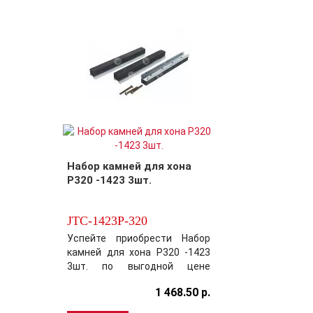
Производитель постарался
максимально
усовершенствовать
выбранный вами товар,
обеспечив этим безупречное
качество ср..
Набор камней для хона
P320 -1423 3шт.
JTC-1423P-320
Успейте приобрести Набор
камней для хона P320 -1423
3шт. по выгодной цене
раньше своих конкурентов!
1 468.50 р.
Модель JTC-1423P-320
хорошо зарекомендовала