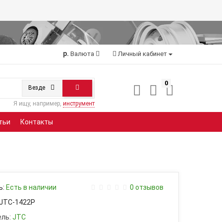
р.
Валюта
Личный кабинет
0
Везде
Я ищу, например,
инструмент
тьи
Контакты
ь:
Есть в наличии
0 отзывов
JTC-1422P
ль:
JTC