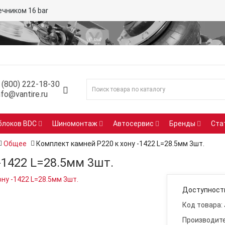
16 Bar
 (800) 222-18-30
nfo@vantire.ru
блоков BDC
Шиномонтаж
Автосервис
Бренды
Ста
Общее
Комплект камней P220 к хону -1422 L=28.5мм 3шт.
-1422 L=28.5мм 3шт.
Доступност
Код товара:
Производите