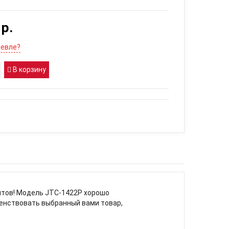
 р.
евле?
В корзину
ентов! Модель JTC-1422P хорошо
енствовать выбранный вами товар,