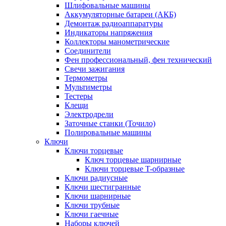
Шлифовальные машины
Аккумуляторные батареи (АКБ)
Демонтаж радиоаппаратуры
Индикаторы напряжения
Коллекторы манометрические
Соединители
Фен профессиональный, фен технический
Свечи зажигания
Термометры
Мультиметры
Тестеры
Клещи
Электродрели
Заточные станки (Точило)
Полировальные машины
Ключи
Ключи торцевые
Ключ торцевые шарнирные
Ключи торцевые T-образные
Ключи радиусные
Ключи шестигранные
Ключи шарнирные
Ключи трубные
Ключи гаечные
Наборы ключей