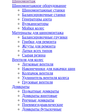
Шиномонтаж
Шиномонтажное оборудование
Шиномонтажные станки
Балансировочные станки
Генераторы азота
Вулканизаторы
Мойки колес
Материалы для шиномонтажа
Балансировочные грузики
Грибки для ремонта
Жгуты для ремонта
Латки всех типов
Сырая резина
Вентиля для колес
Легковые вентиля
Наконечники для накачки шин
Колпачок вентиля
Удлинитель вентиля колеса
Грузовые вентиля
Домкраты
Подкатные домкраты
Домкраты винтовые
Реечные домкраты
Пневмогидравлические
Домкраты бутылочные