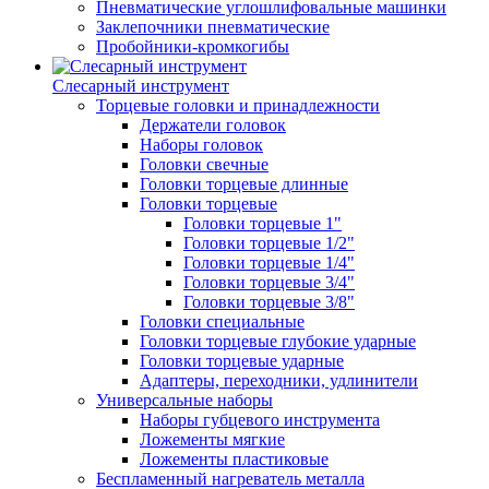
Пневматические углошлифовальные машинки
Заклепочники пневматические
Пробойники-кромкогибы
Слесарный инструмент
Торцевые головки и принадлежности
Держатели головок
Наборы головок
Головки свечные
Головки торцевые длинные
Головки торцевые
Головки торцевые 1"
Головки торцевые 1/2"
Головки торцевые 1/4"
Головки торцевые 3/4"
Головки торцевые 3/8"
Головки специальные
Головки торцевые глубокие ударные
Головки торцевые ударные
Адаптеры, переходники, удлинители
Универсальные наборы
Наборы губцевого инструмента
Ложементы мягкие
Ложементы пластиковые
Беспламенный нагреватель металла