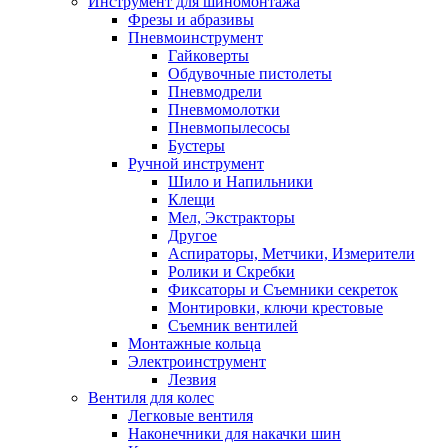
Инструмент для шиномонтажа
Фрезы и абразивы
Пневмоинструмент
Гайковерты
Обдувочные пистолеты
Пневмодрели
Пневмомолотки
Пневмопылесосы
Бустеры
Ручной инструмент
Шило и Напильники
Клещи
Мел, Экстракторы
Другое
Аспираторы, Метчики, Измерители
Ролики и Скребки
Фиксаторы и Съемники секреток
Монтировки, ключи крестовые
Съемник вентилей
Монтажные кольца
Электроинструмент
Лезвия
Вентиля для колес
Легковые вентиля
Наконечники для накачки шин