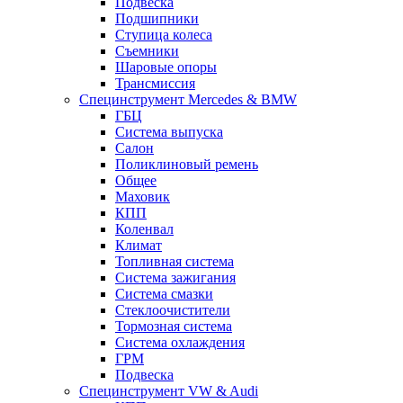
Подвеска
Подшипники
Ступица колеса
Съемники
Шаровые опоры
Трансмиссия
Специнструмент Mercedes & BMW
ГБЦ
Система выпуска
Салон
Поликлиновый ремень
Общее
Маховик
КПП
Коленвал
Климат
Топливная система
Система зажигания
Система смазки
Стеклоочистители
Тормозная система
Система охлаждения
ГРМ
Подвеска
Специнструмент VW & Audi