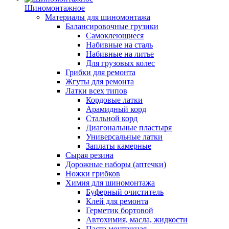
Шиномонтажное
Материалы для шиномонтажа
Балансировочные грузики
Самоклеющиеся
Набивные на сталь
Набивные на литье
Для грузовых колес
Грибки для ремонта
Жгуты для ремонта
Латки всех типов
Кордовые латки
Арамидный корд
Стальной корд
Диагональные пластыря
Универсальные латки
Заплаты камерные
Сырая резина
Дорожные наборы (аптечки)
Ножки грибков
Химия для шиномонтажа
Буферный очиститель
Клей для ремонта
Герметик бортовой
Автохимия, масла, жидкости
Паста монтажная