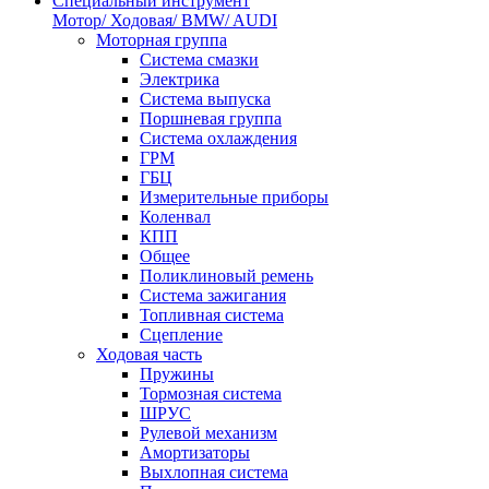
Специальный инструмент
Мотор/ Ходовая/ BMW/ AUDI
Моторная группа
Система смазки
Электрика
Система выпуска
Поршневая группа
Система охлаждения
ГРМ
ГБЦ
Измерительные приборы
Коленвал
КПП
Общее
Поликлиновый ремень
Система зажигания
Топливная система
Сцепление
Ходовая часть
Пружины
Тормозная система
ШРУС
Рулевой механизм
Амортизаторы
Выхлопная система