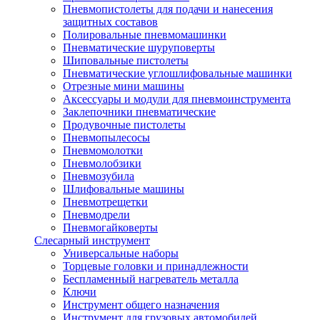
Пневмопистолеты для подачи и нанесения
защитных составов
Полировальные пневмомашинки
Пневматические шуруповерты
Шиповальные пистолеты
Пневматические углошлифовальные машинки
Отрезные мини машины
Аксессуары и модули для пневмоинструмента
Заклепочники пневматические
Продувочные пистолеты
Пневмопылесосы
Пневмомолотки
Пневмолобзики
Пневмозубила
Шлифовальные машины
Пневмотрещетки
Пневмодрели
Пневмогайковерты
Слесарный инструмент
Универсальные наборы
Торцевые головки и принадлежности
Беспламенный нагреватель металла
Ключи
Инструмент общего назначения
Инструмент для грузовых автомобилей