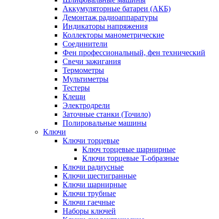
Аккумуляторные батареи (АКБ)
Демонтаж радиоаппаратуры
Индикаторы напряжения
Коллекторы манометрические
Соединители
Фен профессиональный, фен технический
Свечи зажигания
Термометры
Мультиметры
Тестеры
Клещи
Электродрели
Заточные станки (Точило)
Полировальные машины
Ключи
Ключи торцевые
Ключ торцевые шарнирные
Ключи торцевые T-образные
Ключи радиусные
Ключи шестигранные
Ключи шарнирные
Ключи трубные
Ключи гаечные
Наборы ключей