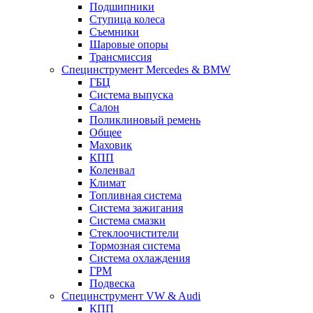
Подшипники
Ступица колеса
Съемники
Шаровые опоры
Трансмиссия
Специнструмент Mercedes & BMW
ГБЦ
Система выпуска
Салон
Поликлиновый ремень
Общее
Маховик
КПП
Коленвал
Климат
Топливная система
Система зажигания
Система смазки
Стеклоочистители
Тормозная система
Система охлаждения
ГРМ
Подвеска
Специнструмент VW & Audi
КПП