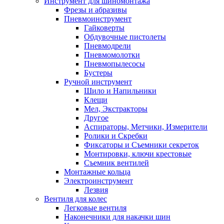
Инструмент для шиномонтажа
Фрезы и абразивы
Пневмоинструмент
Гайковерты
Обдувочные пистолеты
Пневмодрели
Пневмомолотки
Пневмопылесосы
Бустеры
Ручной инструмент
Шило и Напильники
Клещи
Мел, Экстракторы
Другое
Аспираторы, Метчики, Измерители
Ролики и Скребки
Фиксаторы и Съемники секреток
Монтировки, ключи крестовые
Съемник вентилей
Монтажные кольца
Электроинструмент
Лезвия
Вентиля для колес
Легковые вентиля
Наконечники для накачки шин