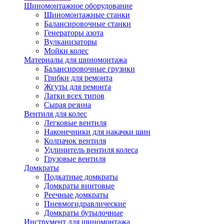
Шиномонтажное оборудование
Шиномонтажные станки
Балансировочные станки
Генераторы азота
Вулканизаторы
Мойки колес
Материалы для шиномонтажа
Балансировочные грузики
Грибки для ремонта
Жгуты для ремонта
Латки всех типов
Сырая резина
Вентиля для колес
Легковые вентиля
Наконечники для накачки шин
Колпачок вентиля
Удлинитель вентиля колеса
Грузовые вентиля
Домкраты
Подкатные домкраты
Домкраты винтовые
Реечные домкраты
Пневмогидравлические
Домкраты бутылочные
Инструмент для шиномонтажа