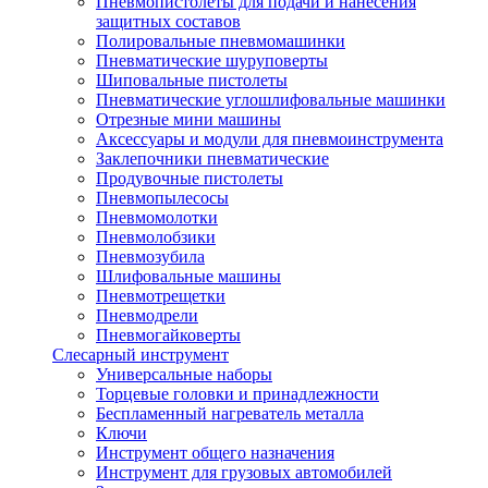
Пневмопистолеты для подачи и нанесения
защитных составов
Полировальные пневмомашинки
Пневматические шуруповерты
Шиповальные пистолеты
Пневматические углошлифовальные машинки
Отрезные мини машины
Аксессуары и модули для пневмоинструмента
Заклепочники пневматические
Продувочные пистолеты
Пневмопылесосы
Пневмомолотки
Пневмолобзики
Пневмозубила
Шлифовальные машины
Пневмотрещетки
Пневмодрели
Пневмогайковерты
Слесарный инструмент
Универсальные наборы
Торцевые головки и принадлежности
Беспламенный нагреватель металла
Ключи
Инструмент общего назначения
Инструмент для грузовых автомобилей