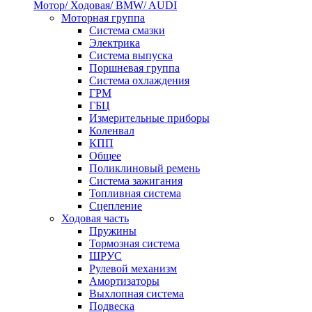
Мотор/ Ходовая/ BMW/ AUDI
Моторная группа
Система смазки
Электрика
Система выпуска
Поршневая группа
Система охлаждения
ГРМ
ГБЦ
Измерительные приборы
Коленвал
КПП
Общее
Поликлиновый ремень
Система зажигания
Топливная система
Сцепление
Ходовая часть
Пружины
Тормозная система
ШРУС
Рулевой механизм
Амортизаторы
Выхлопная система
Подвеска