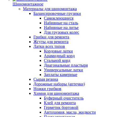
Шиномонтажное
Материалы для шиномонтажа
Балансировочные грузики
Самоклеющиеся
Набивные на сталь
Набивные на литье
Для грузовых колес
Грибки для ремонта
Жгуты для ремонта
Латки всех типов
Кордовые латки
Арамидный корд
Стальной корд
Диагональные пластыря
Универсальные латки
Заплаты камерные
Сырая резина
Дорожные наборы (аптечки)
Ножки грибков
Химия для шиномонтажа
Буферный очиститель
Клей для ремонта
Герметик бортовой
Автохимия, масла, жидкости
Паста монтажная