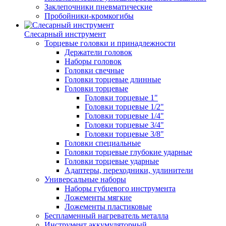
Заклепочники пневматические
Пробойники-кромкогибы
Слесарный инструмент
Торцевые головки и принадлежности
Держатели головок
Наборы головок
Головки свечные
Головки торцевые длинные
Головки торцевые
Головки торцевые 1"
Головки торцевые 1/2"
Головки торцевые 1/4"
Головки торцевые 3/4"
Головки торцевые 3/8"
Головки специальные
Головки торцевые глубокие ударные
Головки торцевые ударные
Адаптеры, переходники, удлинители
Универсальные наборы
Наборы губцевого инструмента
Ложементы мягкие
Ложементы пластиковые
Беспламенный нагреватель металла
Инструмент аккумуляторный