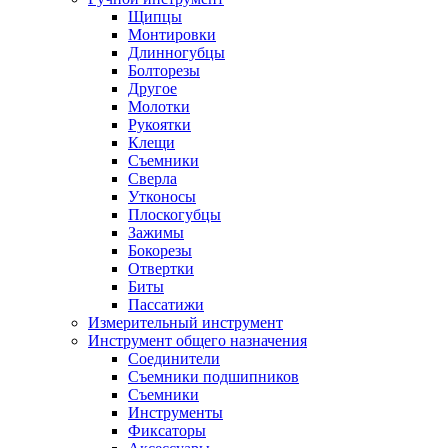
Щипцы
Монтировки
Длинногубцы
Болторезы
Другое
Молотки
Рукоятки
Клещи
Съемники
Сверла
Утконосы
Плоскогубцы
Зажимы
Бокорезы
Отвертки
Биты
Пассатижи
Измерительный инструмент
Инструмент общего назначения
Соединители
Съемники подшипников
Съемники
Инструменты
Фиксаторы