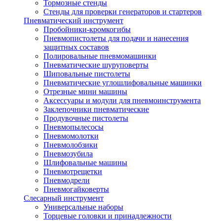
Тормозные стенды
Стенды для проверки генераторов и стартеров
Пневматический инструмент
Пробойники-кромкогибы
Пневмопистолеты для подачи и нанесения
защитных составов
Полировальные пневмомашинки
Пневматические шуруповерты
Шиповальные пистолеты
Пневматические углошлифовальные машинки
Отрезные мини машины
Аксессуары и модули для пневмоинструмента
Заклепочники пневматические
Продувочные пистолеты
Пневмопылесосы
Пневмомолотки
Пневмолобзики
Пневмозубила
Шлифовальные машины
Пневмотрещетки
Пневмодрели
Пневмогайковерты
Слесарный инструмент
Универсальные наборы
Торцевые головки и принадлежности