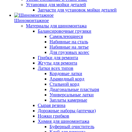
Установки для мойки деталей
Запчасти для установок мойки деталей
Шиномонтажное
Материалы для шиномонтажа
Балансировочные грузики
Самоклеющиеся
Набивные на сталь
Набивные на литье
Для грузовых колес
Грибки для ремонта
Жгуты для ремонта
Латки всех типов
Кордовые латки
Арамидный корд
Стальной корд
Диагональные пластыря
Универсальные латки
Заплаты камерные
Сырая резина
Дорожные наборы (аптечки)
Ножки грибков
Химия для шиномонтажа
Буферный очиститель
Клей для ремонта