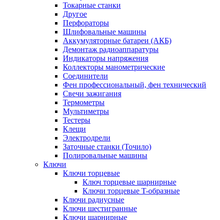
Токарные станки
Другое
Перфораторы
Шлифовальные машины
Аккумуляторные батареи (АКБ)
Демонтаж радиоаппаратуры
Индикаторы напряжения
Коллекторы манометрические
Соединители
Фен профессиональный, фен технический
Свечи зажигания
Термометры
Мультиметры
Тестеры
Клещи
Электродрели
Заточные станки (Точило)
Полировальные машины
Ключи
Ключи торцевые
Ключ торцевые шарнирные
Ключи торцевые T-образные
Ключи радиусные
Ключи шестигранные
Ключи шарнирные