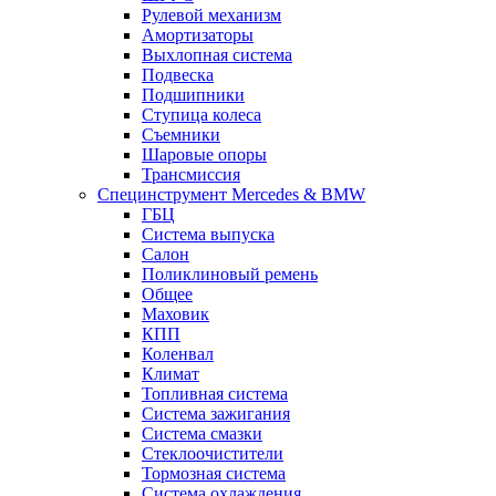
Рулевой механизм
Амортизаторы
Выхлопная система
Подвеска
Подшипники
Ступица колеса
Съемники
Шаровые опоры
Трансмиссия
Специнструмент Mercedes & BMW
ГБЦ
Система выпуска
Салон
Поликлиновый ремень
Общее
Маховик
КПП
Коленвал
Климат
Топливная система
Система зажигания
Система смазки
Стеклоочистители
Тормозная система
Система охлаждения