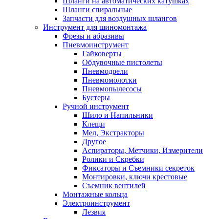
Шланги на автоматических катушках
Шланги спиральные
Запчасти для воздушных шлангов
Инструмент для шиномонтажа
Фрезы и абразивы
Пневмоинструмент
Гайковерты
Обдувочные пистолеты
Пневмодрели
Пневмомолотки
Пневмопылесосы
Бустеры
Ручной инструмент
Шило и Напильники
Клещи
Мел, Экстракторы
Другое
Аспираторы, Метчики, Измерители
Ролики и Скребки
Фиксаторы и Съемники секреток
Монтировки, ключи крестовые
Съемник вентилей
Монтажные кольца
Электроинструмент
Лезвия