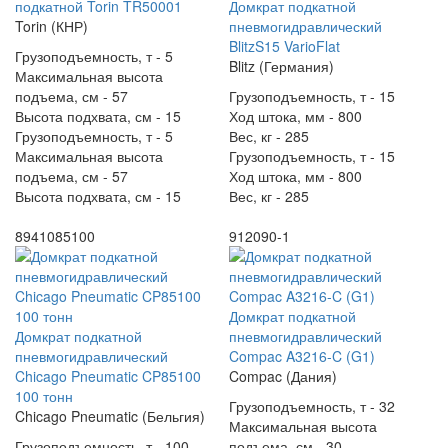
подкатной Torin TR50001
Домкрат подкатной
Torin (КНР)
пневмогидравлический
BlitzS15 VarioFlat
Грузоподъемность, т -
5
Blitz (Германия)
Максимальная высота
подъема, см -
57
Грузоподъемность, т -
15
Высота подхвата, см -
15
Ход штока, мм -
800
Грузоподъемность, т -
5
Вес, кг -
285
Максимальная высота
Грузоподъемность, т -
15
подъема, см -
57
Ход штока, мм -
800
Высота подхвата, см -
15
Вес, кг -
285
8941085100
912090-1
Домкрат подкатной
Домкрат подкатной
пневмогидравлический
пневмогидравлический
Compac A3216-C (G1)
Chicago Pneumatic CP85100
Compac (Дания)
100 тонн
Грузоподъемность, т -
32
Chicago Pneumatic (Бельгия)
Максимальная высота
Грузоподъемность, т -
100
подъема, см -
30