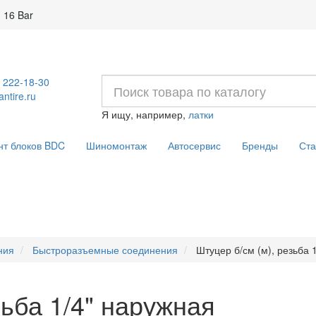
 16 Bar
) 222-18-30
ntire.ru
Я ищу, например,
латки
нт блоков BDC
Шиномонтаж
Автосервис
Бренды
Ста
ния
Быстроразъемные соединения
Штуцер б/см (м), резьба 
зьба 1/4" наружная