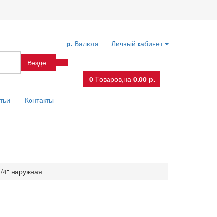
р.
Валюта
Личный кабинет
Везде
0
Tоваров,
на
0.00 р.
тьи
Контакты
1/4" наружная