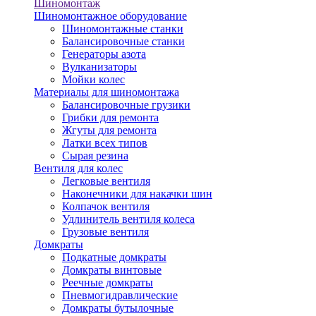
Шиномонтаж
Шиномонтажное оборудование
Шиномонтажные станки
Балансировочные станки
Генераторы азота
Вулканизаторы
Мойки колес
Материалы для шиномонтажа
Балансировочные грузики
Грибки для ремонта
Жгуты для ремонта
Латки всех типов
Сырая резина
Вентиля для колес
Легковые вентиля
Наконечники для накачки шин
Колпачок вентиля
Удлинитель вентиля колеса
Грузовые вентиля
Домкраты
Подкатные домкраты
Домкраты винтовые
Реечные домкраты
Пневмогидравлические
Домкраты бутылочные