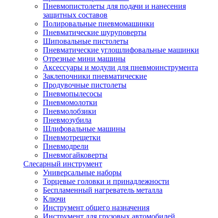
Пневмопистолеты для подачи и нанесения
защитных составов
Полировальные пневмомашинки
Пневматические шуруповерты
Шиповальные пистолеты
Пневматические углошлифовальные машинки
Отрезные мини машины
Аксессуары и модули для пневмоинструмента
Заклепочники пневматические
Продувочные пистолеты
Пневмопылесосы
Пневмомолотки
Пневмолобзики
Пневмозубила
Шлифовальные машины
Пневмотрещетки
Пневмодрели
Пневмогайковерты
Слесарный инструмент
Универсальные наборы
Торцевые головки и принадлежности
Беспламенный нагреватель металла
Ключи
Инструмент общего назначения
Инструмент для грузовых автомобилей