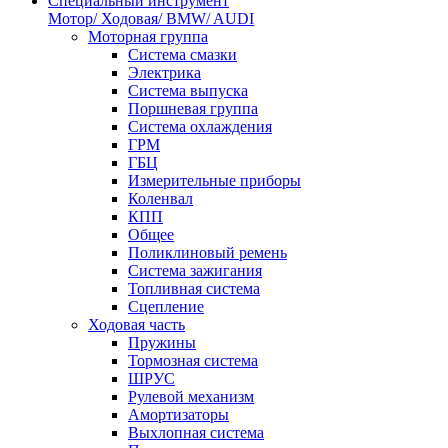
Специальный инструмент
Мотор/ Ходовая/ BMW/ AUDI
Моторная группа
Система смазки
Электрика
Система выпуска
Поршневая группа
Система охлаждения
ГРМ
ГБЦ
Измерительные приборы
Коленвал
КПП
Общее
Поликлиновый ремень
Система зажигания
Топливная система
Сцепление
Ходовая часть
Пружины
Тормозная система
ШРУС
Рулевой механизм
Амортизаторы
Выхлопная система