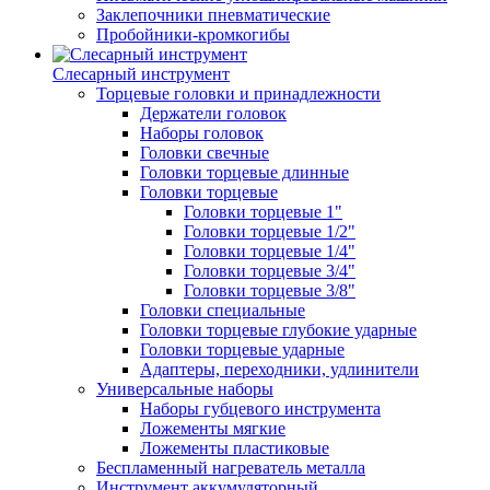
Заклепочники пневматические
Пробойники-кромкогибы
Слесарный инструмент
Торцевые головки и принадлежности
Держатели головок
Наборы головок
Головки свечные
Головки торцевые длинные
Головки торцевые
Головки торцевые 1"
Головки торцевые 1/2"
Головки торцевые 1/4"
Головки торцевые 3/4"
Головки торцевые 3/8"
Головки специальные
Головки торцевые глубокие ударные
Головки торцевые ударные
Адаптеры, переходники, удлинители
Универсальные наборы
Наборы губцевого инструмента
Ложементы мягкие
Ложементы пластиковые
Беспламенный нагреватель металла
Инструмент аккумуляторный