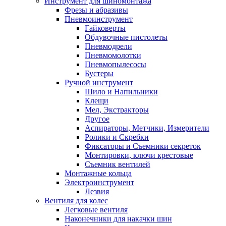
Инструмент для шиномонтажа
Фрезы и абразивы
Пневмоинструмент
Гайковерты
Обдувочные пистолеты
Пневмодрели
Пневмомолотки
Пневмопылесосы
Бустеры
Ручной инструмент
Шило и Напильники
Клещи
Мел, Экстракторы
Другое
Аспираторы, Метчики, Измерители
Ролики и Скребки
Фиксаторы и Съемники секреток
Монтировки, ключи крестовые
Съемник вентилей
Монтажные кольца
Электроинструмент
Лезвия
Вентиля для колес
Легковые вентиля
Наконечники для накачки шин