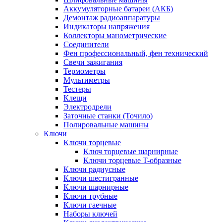
Аккумуляторные батареи (АКБ)
Демонтаж радиоаппаратуры
Индикаторы напряжения
Коллекторы манометрические
Соединители
Фен профессиональный, фен технический
Свечи зажигания
Термометры
Мультиметры
Тестеры
Клещи
Электродрели
Заточные станки (Точило)
Полировальные машины
Ключи
Ключи торцевые
Ключ торцевые шарнирные
Ключи торцевые T-образные
Ключи радиусные
Ключи шестигранные
Ключи шарнирные
Ключи трубные
Ключи гаечные
Наборы ключей