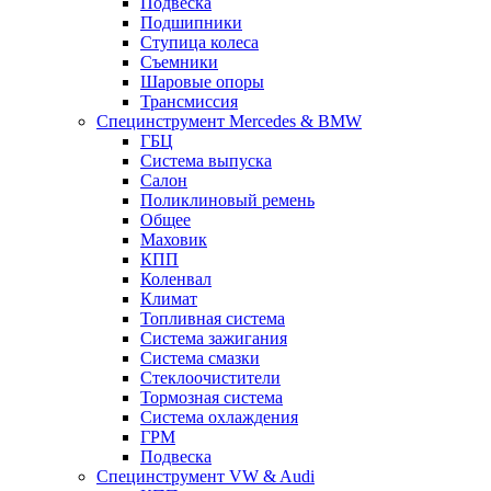
Подвеска
Подшипники
Ступица колеса
Съемники
Шаровые опоры
Трансмиссия
Специнструмент Mercedes & BMW
ГБЦ
Система выпуска
Салон
Поликлиновый ремень
Общее
Маховик
КПП
Коленвал
Климат
Топливная система
Система зажигания
Система смазки
Стеклоочистители
Тормозная система
Система охлаждения
ГРМ
Подвеска
Специнструмент VW & Audi