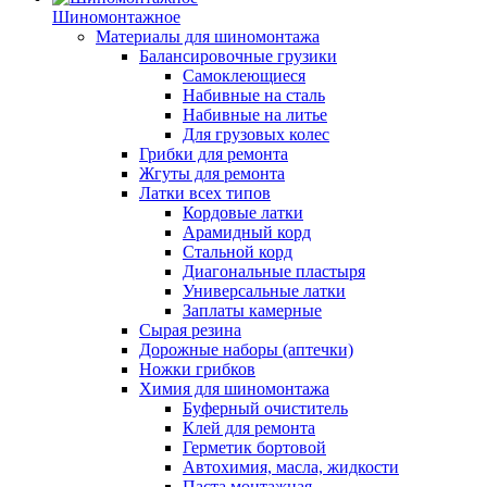
Шиномонтажное
Материалы для шиномонтажа
Балансировочные грузики
Самоклеющиеся
Набивные на сталь
Набивные на литье
Для грузовых колес
Грибки для ремонта
Жгуты для ремонта
Латки всех типов
Кордовые латки
Арамидный корд
Стальной корд
Диагональные пластыря
Универсальные латки
Заплаты камерные
Сырая резина
Дорожные наборы (аптечки)
Ножки грибков
Химия для шиномонтажа
Буферный очиститель
Клей для ремонта
Герметик бортовой
Автохимия, масла, жидкости
Паста монтажная