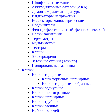
Шлифовальные машины
Аккумуляторные батареи (АКБ)
Демонтаж радиоаппаратуры
Индикаторы напряжения
Коллекторы манометрические
Соединители
Фен профессиональный, фен технический
Свечи зажигания
Термометры
Мультиметры
Тестеры
Клещи
Электродрели
Заточные станки (Точило)
Полировальные машины
Ключи
Ключи торцевые
Ключ торцевые шарнирные
Ключи торцевые T-образные
Ключи радиусные
Ключи шестигранные
Ключи шарнирные
Ключи трубные
Ключи гаечные
Наборы ключей