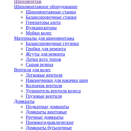
Шиномонтаж
Шиномонтажное оборудование
Шиномонтажные станки
Балансировочные станки
Генераторы азота
Вулканизаторы
Мойки колес
Материалы для шиномонтажа
Балансировочные грузики
Грибки для ремонта
Жгуты для ремонта
Латки всех типов
Сырая резина
Вентиля для колес
Легковые вентиля
Наконечники для накачки шин
Колпачок вентиля
Удлинитель вентиля колеса
Грузовые вентиля
Домкраты
Подкатные домкраты
Домкраты винтовые
Реечные домкраты
Пневмогидравлические
Домкраты бутылочные