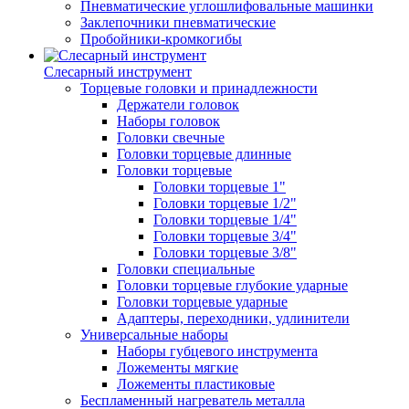
Пневматические углошлифовальные машинки
Заклепочники пневматические
Пробойники-кромкогибы
Слесарный инструмент
Торцевые головки и принадлежности
Держатели головок
Наборы головок
Головки свечные
Головки торцевые длинные
Головки торцевые
Головки торцевые 1"
Головки торцевые 1/2"
Головки торцевые 1/4"
Головки торцевые 3/4"
Головки торцевые 3/8"
Головки специальные
Головки торцевые глубокие ударные
Головки торцевые ударные
Адаптеры, переходники, удлинители
Универсальные наборы
Наборы губцевого инструмента
Ложементы мягкие
Ложементы пластиковые
Беспламенный нагреватель металла