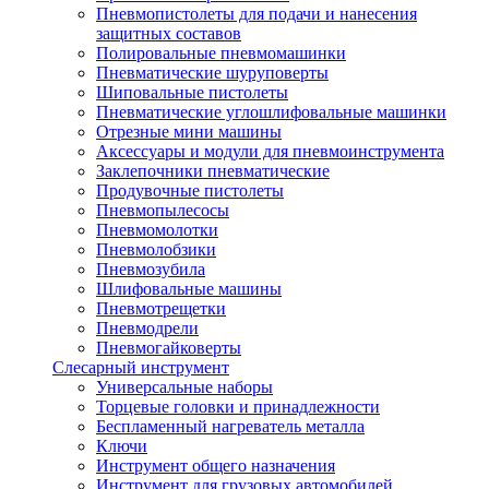
Пневмопистолеты для подачи и нанесения
защитных составов
Полировальные пневмомашинки
Пневматические шуруповерты
Шиповальные пистолеты
Пневматические углошлифовальные машинки
Отрезные мини машины
Аксессуары и модули для пневмоинструмента
Заклепочники пневматические
Продувочные пистолеты
Пневмопылесосы
Пневмомолотки
Пневмолобзики
Пневмозубила
Шлифовальные машины
Пневмотрещетки
Пневмодрели
Пневмогайковерты
Слесарный инструмент
Универсальные наборы
Торцевые головки и принадлежности
Беспламенный нагреватель металла
Ключи
Инструмент общего назначения
Инструмент для грузовых автомобилей