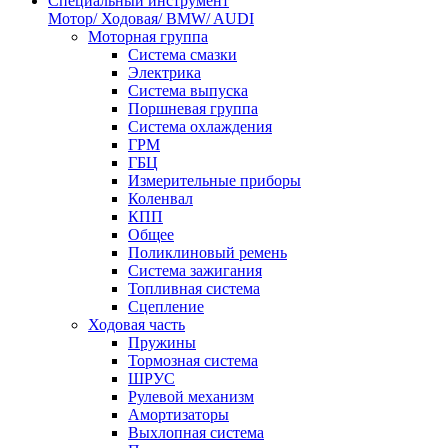
Специальный инструмент
Мотор/ Ходовая/ BMW/ AUDI
Моторная группа
Система смазки
Электрика
Система выпуска
Поршневая группа
Система охлаждения
ГРМ
ГБЦ
Измерительные приборы
Коленвал
КПП
Общее
Поликлиновый ремень
Система зажигания
Топливная система
Сцепление
Ходовая часть
Пружины
Тормозная система
ШРУС
Рулевой механизм
Амортизаторы
Выхлопная система