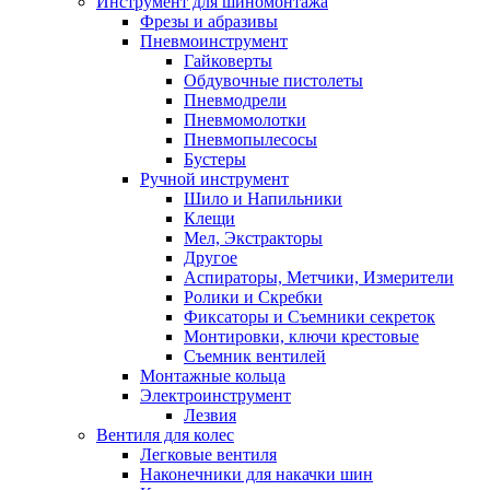
Инструмент для шиномонтажа
Фрезы и абразивы
Пневмоинструмент
Гайковерты
Обдувочные пистолеты
Пневмодрели
Пневмомолотки
Пневмопылесосы
Бустеры
Ручной инструмент
Шило и Напильники
Клещи
Мел, Экстракторы
Другое
Аспираторы, Метчики, Измерители
Ролики и Скребки
Фиксаторы и Съемники секреток
Монтировки, ключи крестовые
Съемник вентилей
Монтажные кольца
Электроинструмент
Лезвия
Вентиля для колес
Легковые вентиля
Наконечники для накачки шин