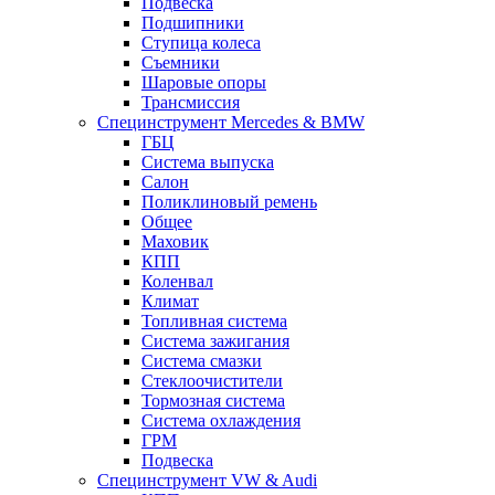
Подвеска
Подшипники
Ступица колеса
Съемники
Шаровые опоры
Трансмиссия
Специнструмент Mercedes & BMW
ГБЦ
Система выпуска
Салон
Поликлиновый ремень
Общее
Маховик
КПП
Коленвал
Климат
Топливная система
Система зажигания
Система смазки
Стеклоочистители
Тормозная система
Система охлаждения
ГРМ
Подвеска
Специнструмент VW & Audi