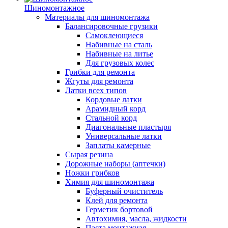
Шиномонтажное
Материалы для шиномонтажа
Балансировочные грузики
Самоклеющиеся
Набивные на сталь
Набивные на литье
Для грузовых колес
Грибки для ремонта
Жгуты для ремонта
Латки всех типов
Кордовые латки
Арамидный корд
Стальной корд
Диагональные пластыря
Универсальные латки
Заплаты камерные
Сырая резина
Дорожные наборы (аптечки)
Ножки грибков
Химия для шиномонтажа
Буферный очиститель
Клей для ремонта
Герметик бортовой
Автохимия, масла, жидкости
Паста монтажная