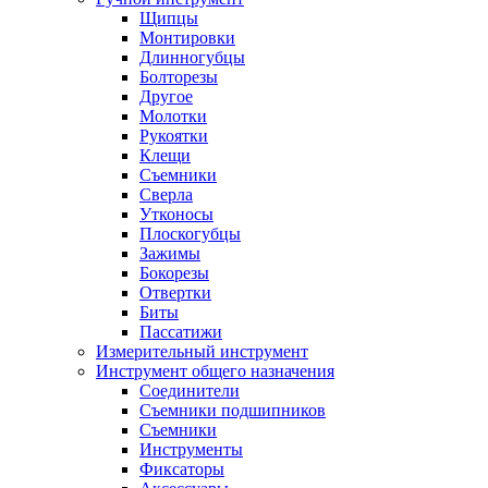
Щипцы
Монтировки
Длинногубцы
Болторезы
Другое
Молотки
Рукоятки
Клещи
Съемники
Сверла
Утконосы
Плоскогубцы
Зажимы
Бокорезы
Отвертки
Биты
Пассатижи
Измерительный инструмент
Инструмент общего назначения
Соединители
Съемники подшипников
Съемники
Инструменты
Фиксаторы