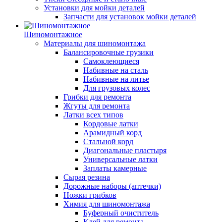
Установки для мойки деталей
Запчасти для установок мойки деталей
Шиномонтажное
Материалы для шиномонтажа
Балансировочные грузики
Самоклеющиеся
Набивные на сталь
Набивные на литье
Для грузовых колес
Грибки для ремонта
Жгуты для ремонта
Латки всех типов
Кордовые латки
Арамидный корд
Стальной корд
Диагональные пластыря
Универсальные латки
Заплаты камерные
Сырая резина
Дорожные наборы (аптечки)
Ножки грибков
Химия для шиномонтажа
Буферный очиститель
Клей для ремонта