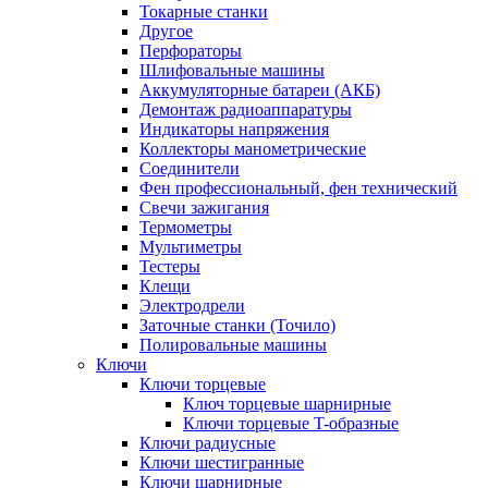
Токарные станки
Другое
Перфораторы
Шлифовальные машины
Аккумуляторные батареи (АКБ)
Демонтаж радиоаппаратуры
Индикаторы напряжения
Коллекторы манометрические
Соединители
Фен профессиональный, фен технический
Свечи зажигания
Термометры
Мультиметры
Тестеры
Клещи
Электродрели
Заточные станки (Точило)
Полировальные машины
Ключи
Ключи торцевые
Ключ торцевые шарнирные
Ключи торцевые T-образные
Ключи радиусные
Ключи шестигранные
Ключи шарнирные