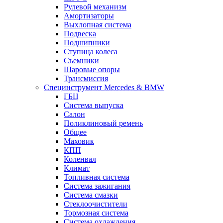
Рулевой механизм
Амортизаторы
Выхлопная система
Подвеска
Подшипники
Ступица колеса
Съемники
Шаровые опоры
Трансмиссия
Специнструмент Mercedes & BMW
ГБЦ
Система выпуска
Салон
Поликлиновый ремень
Общее
Маховик
КПП
Коленвал
Климат
Топливная система
Система зажигания
Система смазки
Стеклоочистители
Тормозная система
Система охлаждения