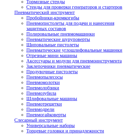
Тормозные стенды
Стенды для проверки генераторов и стартеров
Пневматический инструмент
Пробойники-кромкогибы
Пневмопистолеты для подачи и нанесения
защитных составов
Полировальные пневмомашинки
Пневматические шуруповерты
Шиповальные пистолеты
Пневматические углошлифовальные машинки
Отрезные мини машины
Аксессуары и модули для пневмоинструмента
Заклепочники пневматические
Продувочные пистолеты
Пневмопылесосы
Пневмомолотки
Пневмолобзики
Пневмозубила
Шлифовальные машины
Пневмотрещетки
Пневмодрели
Пневмогайковерты
Слесарный инструмент
Универсальные наборы
Торцевые головки и принадлежности