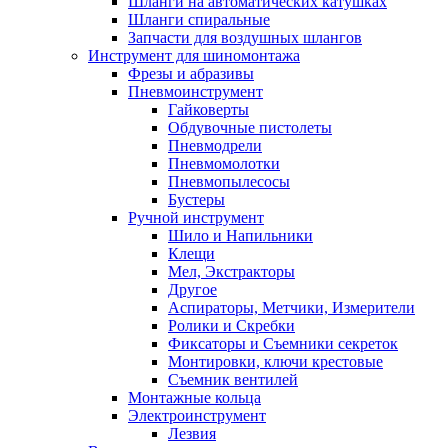
Шланги на автоматических катушках
Шланги спиральные
Запчасти для воздушных шлангов
Инструмент для шиномонтажа
Фрезы и абразивы
Пневмоинструмент
Гайковерты
Обдувочные пистолеты
Пневмодрели
Пневмомолотки
Пневмопылесосы
Бустеры
Ручной инструмент
Шило и Напильники
Клещи
Мел, Экстракторы
Другое
Аспираторы, Метчики, Измерители
Ролики и Скребки
Фиксаторы и Съемники секреток
Монтировки, ключи крестовые
Съемник вентилей
Монтажные кольца
Электроинструмент
Лезвия