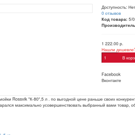
Доступность:
Нет
0 отзывов
Код товара:
5/
Производитель
1 222.00 р.
Нашли дешевле
В кор
Facebook
Вконтакте
ойки Rossvik "К-80",5 л . по выгодной цене раньше своих конкуре
тарался максимально усовершенствовать выбранный вами товар, об