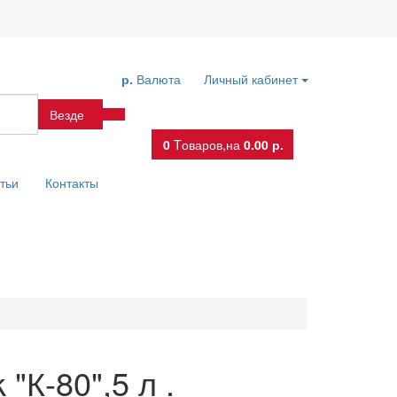
р.
Валюта
Личный кабинет
Везде
0
Tоваров,
на
0.00 р.
тьи
Контакты
"К-80",5 л .