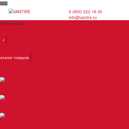
8 (800) 222-18-30
info@vantire.ru
Информация
×
Каталог товаров
Ремонт блоков BDC
Подъемное
Гаражное
Шиномонтажное